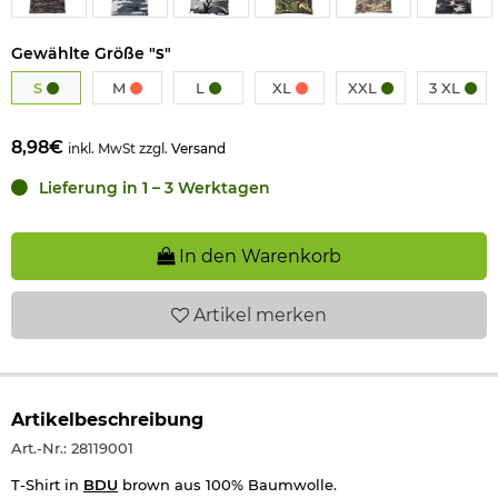
Gewählte Größe "
"
S
S
M
L
XL
XXL
3 XL
8,98€
inkl. MwSt zzgl.
Versand
Lieferung in 1 – 3 Werktagen
In den Warenkorb
Artikel
merken
Artikelbeschreibung
Art.-Nr.: 28119001
T-Shirt in
BDU
brown aus 100% Baumwolle.