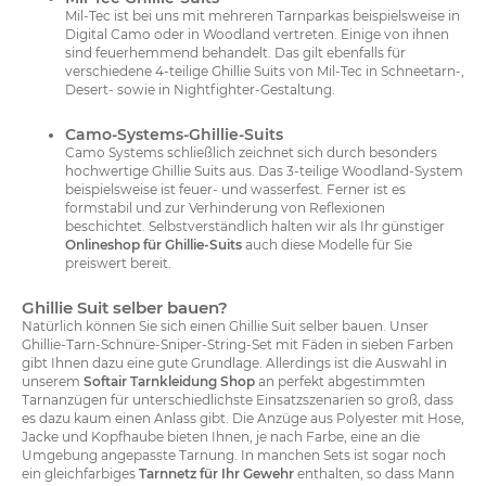
Mil-Tec ist bei uns mit mehreren Tarnparkas beispielsweise in
Digital Camo oder in Woodland vertreten. Einige von ihnen
sind feuerhemmend behandelt. Das gilt ebenfalls für
verschiedene 4-teilige Ghillie Suits von Mil-Tec in Schneetarn-,
Desert- sowie in Nightfighter-Gestaltung.
Camo-Systems-Ghillie-Suits
Camo Systems schließlich zeichnet sich durch besonders
hochwertige Ghillie Suits aus. Das 3-teilige Woodland-System
beispielsweise ist feuer- und wasserfest. Ferner ist es
formstabil und zur Verhinderung von Reflexionen
beschichtet. Selbstverständlich halten wir als Ihr günstiger
Onlineshop für Ghillie-Suits
auch diese Modelle für Sie
preiswert bereit.
Ghillie Suit selber bauen?
Natürlich können Sie sich einen Ghillie Suit selber bauen. Unser
Ghillie-Tarn-Schnüre-Sniper-String-Set mit Fäden in sieben Farben
gibt Ihnen dazu eine gute Grundlage. Allerdings ist die Auswahl in
unserem
Softair Tarnkleidung Shop
an perfekt abgestimmten
Tarnanzügen für unterschiedlichste Einsatzszenarien so groß, dass
es dazu kaum einen Anlass gibt. Die Anzüge aus Polyester mit Hose,
Jacke und Kopfhaube bieten Ihnen, je nach Farbe, eine an die
Umgebung angepasste Tarnung. In manchen Sets ist sogar noch
ein gleichfarbiges
Tarnnetz für Ihr Gewehr
enthalten, so dass Mann