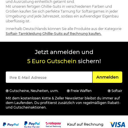
und Ausrüstung einheitlich getarnt sind.
Mit unseren fertigen Ghillie-Suits in verschiedenen Farben und
Größen kaufen Sie sich perfekte Tarnung für Softairgames in jeder
Umgebung und jede Jahreszeit, sodass ein aufwendiger Eigenbau
überflüssig ist.
Innerhalb Deutschlands können Sie alle Produkte aus der Kategorie
Softair-Tarnkleidung Ghillie-Suits auf Rechnung kaufen.
Jetzt anmelden und
5 Euro Gutschein
sichern!
Für den Newsle
Anmelden
Gutscheine, Neuheiten, uvm.
Freie Waffen
Softair
Mit dem kostenlosen Kotte & Zeller Newsletter bleibst du immer auf
dem Laufenden. Du profitierst zusätzlich von regelmäßigen Rabatt-
und Gutscheinaktionen.