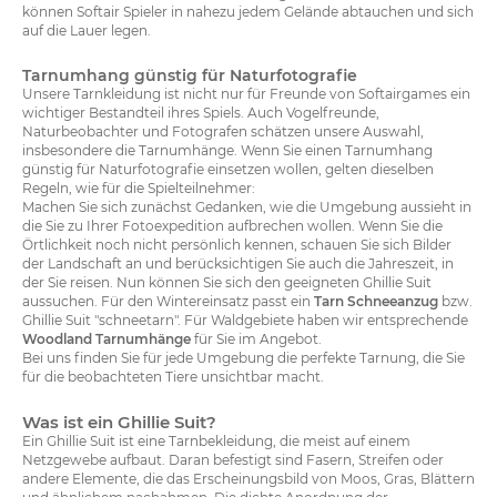
können Softair Spieler in nahezu jedem Gelände abtauchen und sich
auf die Lauer legen.
Tarnumhang günstig für Naturfotografie
Unsere Tarnkleidung ist nicht nur für Freunde von Softairgames ein
wichtiger Bestandteil ihres Spiels. Auch Vogelfreunde,
Naturbeobachter und Fotografen schätzen unsere Auswahl,
insbesondere die Tarnumhänge. Wenn Sie einen Tarnumhang
günstig für Naturfotografie einsetzen wollen, gelten dieselben
Regeln, wie für die Spielteilnehmer:
Machen Sie sich zunächst Gedanken, wie die Umgebung aussieht in
die Sie zu Ihrer Fotoexpedition aufbrechen wollen. Wenn Sie die
Örtlichkeit noch nicht persönlich kennen, schauen Sie sich Bilder
der Landschaft an und berücksichtigen Sie auch die Jahreszeit, in
der Sie reisen. Nun können Sie sich den geeigneten Ghillie Suit
aussuchen. Für den Wintereinsatz passt ein
Tarn Schneeanzug
bzw.
Ghillie Suit "schneetarn". Für Waldgebiete haben wir entsprechende
Woodland Tarnumhänge
für Sie im Angebot.
Bei uns finden Sie für jede Umgebung die perfekte Tarnung, die Sie
für die beobachteten Tiere unsichtbar macht.
Was ist ein Ghillie Suit?
Ein Ghillie Suit ist eine Tarnbekleidung, die meist auf einem
Netzgewebe aufbaut. Daran befestigt sind Fasern, Streifen oder
andere Elemente, die das Erscheinungsbild von Moos, Gras, Blättern