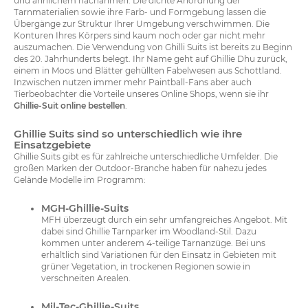
und ähnlichem nachahmen. Die dichte Anordnung der
Tarnmaterialien sowie ihre Farb- und Formgebung lassen die
Übergänge zur Struktur Ihrer Umgebung verschwimmen. Die
Konturen Ihres Körpers sind kaum noch oder gar nicht mehr
auszumachen. Die Verwendung von Ghilli Suits ist bereits zu Beginn
des 20. Jahrhunderts belegt. Ihr Name geht auf Ghillie Dhu zurück,
einem in Moos und Blätter gehüllten Fabelwesen aus Schottland.
Inzwischen nutzen immer mehr Paintball-Fans aber auch
Tierbeobachter die Vorteile unseres Online Shops, wenn sie ihr
Ghillie-Suit online bestellen
.
Ghillie Suits sind so unterschiedlich wie ihre
Einsatzgebiete
Ghillie Suits gibt es für zahlreiche unterschiedliche Umfelder. Die
großen Marken der Outdoor-Branche haben für nahezu jedes
Gelände Modelle im Programm:
MGH-Ghillie-Suits
MFH überzeugt durch ein sehr umfangreiches Angebot. Mit
dabei sind Ghillie Tarnparker im Woodland-Stil. Dazu
kommen unter anderem 4-teilige Tarnanzüge. Bei uns
erhältlich sind Variationen für den Einsatz in Gebieten mit
grüner Vegetation, in trockenen Regionen sowie in
verschneiten Arealen.
Mil-Tec-Ghillie-Suits