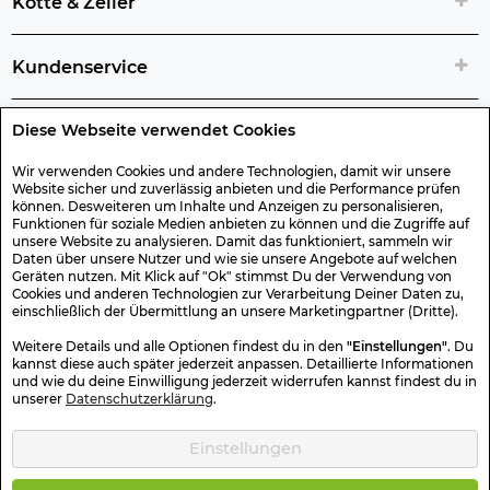
Kotte & Zeller
Kundenservice
Diese Webseite verwendet Cookies
Rechtliche Artikelinfos
Wir verwenden Cookies und andere Technologien, damit wir unsere
Website sicher und zuverlässig anbieten und die Performance prüfen
Geschenk-Gutscheine
können. Desweiteren um Inhalte und Anzeigen zu personalisieren,
Funktionen für soziale Medien anbieten zu können und die Zugriffe auf
unsere Website zu analysieren. Damit das funktioniert, sammeln wir
Versand & Rücksendung
Daten über unsere Nutzer und wie sie unsere Angebote auf welchen
Geräten nutzen. Mit Klick auf "Ok" stimmst Du der Verwendung von
Cookies und anderen Technologien zur Verarbeitung Deiner Daten zu,
einschließlich der Übermittlung an unsere Marketingpartner (Dritte).
Sonstiges
Weitere Details und alle Optionen findest du in den
"Einstellungen"
. Du
kannst diese auch später jederzeit anpassen. Detaillierte Informationen
und wie du deine Einwilligung jederzeit widerrufen kannst findest du in
Sicher Einkaufen
unserer
Datenschutzerklärung
.
Einstellungen
Kotte & Zeller 2026 © Alle Rechte vorbehalten. Die durchgestrichenen
Preise entsprechen dem bisherigen Preis.