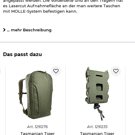
angepasst werden. Die Vorderseite und an den Trägern hat
es Lasercut Aufnahmefläche an der man weitere Taschen
mit MOLLE-System befestigen kann.
Details zu Tasmanian Tiger Chest Rig Small Combi Rig:
... mehr Beschreibung
verstellbare, flach gepolsterte Träger
auswechselbare Magazineinsätze für 3 x M4 Magazine, 4
x Pistolen Magazine
Klett-Trenner für 3 x G36 Magazine
Lasercut-MOLLE-System
Das passt dazu
abklettbare Zusatztasche
abgedeckte Klett-Rückseite (kann als Front Flap für Plate
Carrier verwendet werden)
abnehmbare Lasercut-MOLLE Seitenflügel, geeignet für
Magazine und Pouches
Gewicht: 710 g
Material: Cordura 700 den
Farbe: oliv
Marke: Tasmanian Tiger
Herstellerinformationen
Art.
1291276
Art.
1291235
Tasmanian Tiger
Tasmanian Tiger