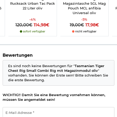
Rucksack Urban Tac Pack
Magazintasche SGL Mag
6
22 Liter oliv
Pouch MCL anfibia
P
Universal oliv
-
4
%
-
5
%
120,00€
114,98€
19,00€
17,98€
sofort verfügbar
nicht verfügbar
Bewertungen
Es sind noch keine Bewertungen für "
Tasmanian Tiger
Chest Rig Small Combi Rig mit Magazinmodul oliv
"
vorhanden. Sie können der Erste sein! Bitte schreiben Sie
die erste Bewertung.
WICHTIG!! Damit Sie eine Bewertung vornehmen können,
müssen Sie angemeldet sein!
E-
Mail-