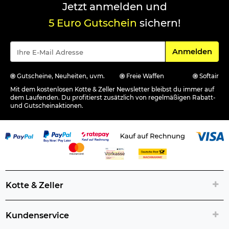
Jetzt anmelden und
5 Euro Gutschein
sichern!
Für den Newsle
Anmelden
Gutscheine, Neuheiten, uvm.
Freie Waffen
Softair
Mit dem kostenlosen Kotte & Zeller Newsletter bleibst du immer auf
dem Laufenden. Du profitierst zusätzlich von regelmäßigen Rabatt-
und Gutscheinaktionen.
Kotte & Zeller
Kundenservice