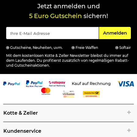
Jetzt anmelden und
Verantwortliche Person für die EU
5 Euro Gutschein
sichern!
Für den Newsle
Anmelden
Gutscheine, Neuheiten, uvm.
Freie Waffen
Softair
Mit dem kostenlosen Kotte & Zeller Newsletter bleibst du immer auf
dem Laufenden. Du profitierst zusätzlich von regelmäßigen Rabatt-
und Gutscheinaktionen.
Kotte & Zeller
Kundenservice