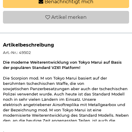
Benachrichtigt mich
Artikel
merken
Artikelbeschreibung
Art.-Nr.: 49502
Die moderne Weiterentwicklung von Tokyo Marui auf Basis
der populären Standard VZ61 Platform!
Die Scorpion mod. M von Tokyo Marui basiert auf der
berühmten tschechischen Waffe, die von
sowjetischen Panzerbesatzungen aber auch der tschechischen
Polizei verwendet wurde. Auch heute ist das Standard Modell
noch in sehr vielen Ländern im Einsatz. Unsere
elektrisch angetriebener Airsoftreplika mit Metallgearbox und
der Bezeichnung mod. M von Tokyo Marui ist eine
modernisierte Weiterentwicklung des Standard Modells. Neben
den, an die heutige Zeit angepassten Teilen, ist auch die
Farbkombination in schwarz - gold sehr interessant. Ein
wirklich interessantes Airsoftmodell, dass sich auch in jeder