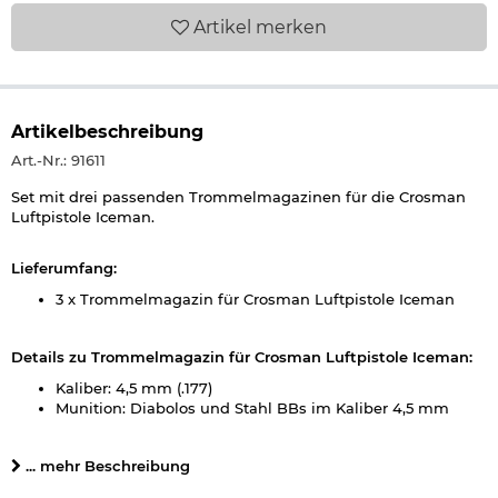
Artikel
merken
Artikelbeschreibung
Art.-Nr.: 91611
Set mit drei passenden Trommelmagazinen für die Crosman
Luftpistole Iceman.
Lieferumfang:
3 x Trommelmagazin für Crosman Luftpistole Iceman
Details zu Trommelmagazin für Crosman Luftpistole Iceman:
Kaliber: 4,5 mm (.177)
Munition: Diabolos und Stahl BBs im Kaliber 4,5 mm
Magazin: je 8 Schuss pro Trommel - Munitionsart
(Diabolo/BB) kann innerhalb der Trommel gemischt
... mehr Beschreibung
werden
Marke: Crosman