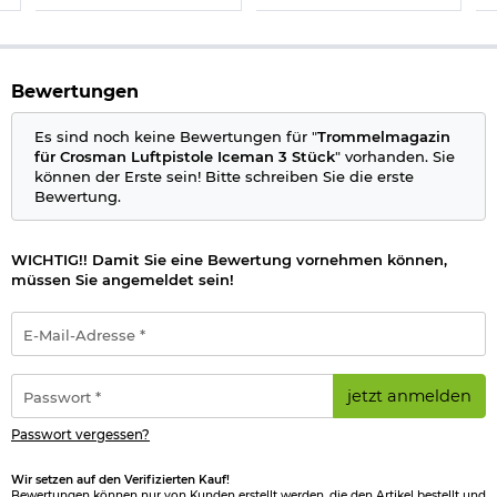
Bewertungen
Es sind noch keine Bewertungen für "
Trommelmagazin
für Crosman Luftpistole Iceman 3 Stück
" vorhanden. Sie
können der Erste sein! Bitte schreiben Sie die erste
Bewertung.
WICHTIG!! Damit Sie eine Bewertung vornehmen können,
müssen Sie angemeldet sein!
E-
Mail-
Adresse
*
Passwort
jetzt anmelden
*
Passwort vergessen?
Wir setzen auf den Verifizierten Kauf!
Bewertungen können nur von Kunden erstellt werden, die den Artikel bestellt und