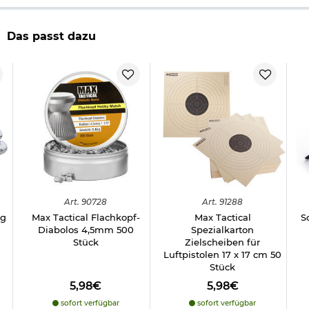
Herstellerinformationen
Das passt dazu
Verantwortliche Person für die EU
Art.
90728
Art.
91288
2g
Max Tactical Flachkopf-
Max Tactical
S
Diabolos 4,5mm 500
Spezialkarton
Stück
Zielscheiben für
Luftpistolen 17 x 17 cm 50
Stück
5,98€
5,98€
sofort verfügbar
sofort verfügbar