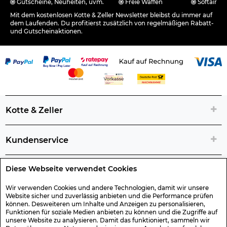
Gutscheine, Neuheiten, uvm.
Freie Waffen
Softair
Mit dem kostenlosen Kotte & Zeller Newsletter bleibst du immer auf
dem Laufenden. Du profitierst zusätzlich von regelmäßigen Rabatt-
und Gutscheinaktionen.
Kotte & Zeller
Kundenservice
Diese Webseite verwendet Cookies
Rechtliche Artikelinfos
Wir verwenden Cookies und andere Technologien, damit wir unsere
Website sicher und zuverlässig anbieten und die Performance prüfen
Geschenk-Gutscheine
können. Desweiteren um Inhalte und Anzeigen zu personalisieren,
Funktionen für soziale Medien anbieten zu können und die Zugriffe auf
unsere Website zu analysieren. Damit das funktioniert, sammeln wir