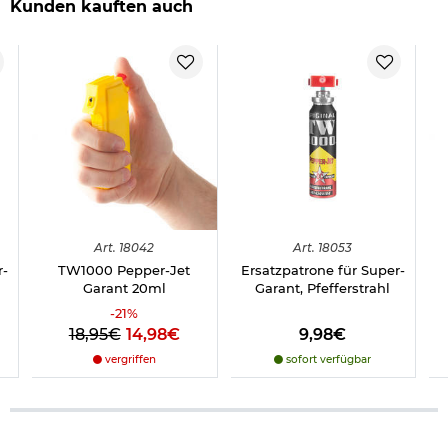
Kunden kauften auch
Art.
18042
Art.
18053
r-
TW1000 Pepper-Jet
Ersatzpatrone für Super-
Garant 20ml
Garant, Pfefferstrahl
-
21
%
18,95€
14,98€
9,98€
vergriffen
sofort verfügbar