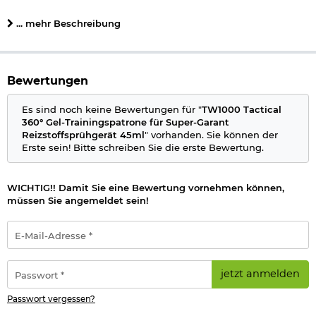
unter UV-Licht, ob im Ernstfall ein Treffer erzielt wurde.
... mehr Beschreibung
Details zu TW1000 Tactical Gel Trainingsspray:
ohne Reizstoff, für Übungs- und Vorführungszwecke
gut geeigent, um den Umgang mit dem
Pfeffergel
-
Abwehrspray zu üben
Bewertungen
simuliert genau die Eigenschaften des Pfeffergelspray
UV-Farbstoff zeigt, ob im Ernstfall Treffer erfolgt wäre
Es sind noch keine Bewertungen für "
TW1000 Tactical
Reichweite: 5-6 Meter
360° Gel-Trainingspatrone für Super-Garant
360° Sprühen in allen Lagen und Positionen, sogar über
Reizstoffsprühgerät 45ml
" vorhanden. Sie können der
Kopf
Erste sein! Bitte schreiben Sie die erste Bewertung.
Schutzkappe mit Federdeckelsicherung
Inhalt: 45ml
Höhe: 12,5 cm
WICHTIG!! Damit Sie eine Bewertung vornehmen können,
Marke: TW1000
müssen Sie angemeldet sein!
Made in Germany
E-
Mail-
Häufig gestellte Fragen & Antworten zum Thema:
Adresse
"Pfefferspray"
*
Passwort
jetzt anmelden
*
Warnhinweise nach Verordnung (EG) Nr. 1272/2008 (GHS/CLP-
Passwort vergessen?
Verordnung)