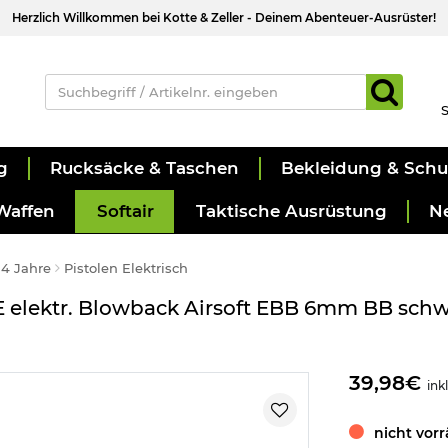
Herzlich Willkommen bei Kotte & Zeller - Deinem Abenteuer-Ausrüster!
S
g
Rucksäcke & Taschen
Bekleidung & Sch
Waffen
Softair
Taktische Ausrüstung
N
 14 Jahre
Pistolen Elektrisch
AE elektr. Blowback Airsoft EBB 6mm BB sch
39,98€
ink
nicht vorr