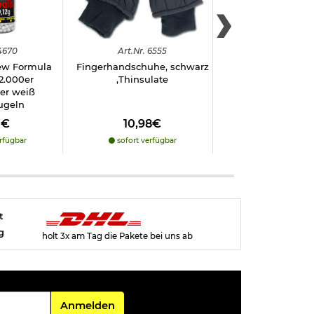
4670
Art.
Nr.
6555
Art.
Nr.
1002
ew Formula
Fingerhandschuhe, schwarz
Strike Systems Sch
2.000er
,Thinsulate
klar
er weiß
ugeln
0€
10,98€
5,98€
rfügbar
sofort verfügbar
sofort verfü
t
g
holt 3x am Tag die Pakete bei uns ab
Für den Newsletter
Anmelden