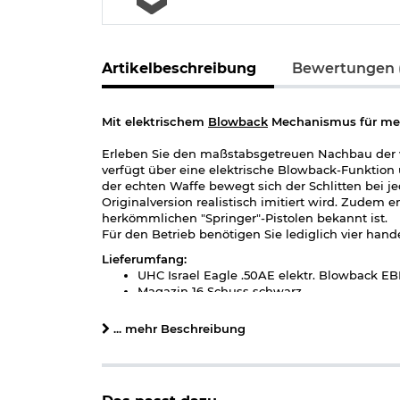
Artikelbeschreibung
Bewertungen (
Mit elektrischem
Blowback
Mechanismus für meh
Erleben Sie den maßstabsgetreuen Nachbau der 
verfügt über eine elektrische Blowback-Funktion
der echten Waffe bewegt sich der Schlitten bei
Originalversion realistisch imitiert wird. Zudem 
herkömmlichen "Springer"-Pistolen bekannt ist.
Für den Betrieb benötigen Sie lediglich vier ha
Lieferumfang:
UHC Israel Eagle .50AE elektr. Blowback E
Magazin 16 Schuss schwarz
Details:
... mehr Beschreibung
Farbe: schwarz
Kaliber: 6mm BB (0,12g empfohlen)
System: EBB - Electric Blow Back / halbau
Material: Verbundkunststoff / Aluminium