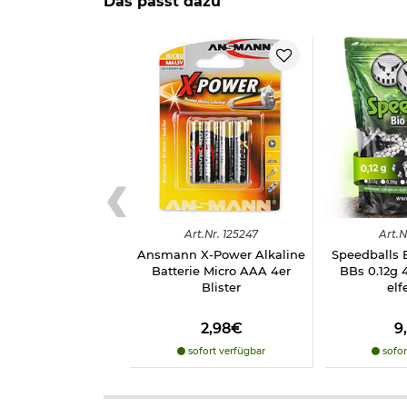
Das passt dazu
Magazinkapazität: ca. 16 Schuss
Länge: ca. 268 mm
Gewicht: ca. 311 g
Maßstab: 1/1
Leistung: max. bis zu 0,3 Joule
Hersteller: UHC
Bitte beachten Sie auch unser
passendes Zubehö
Umgang mit Softairwaffen unter 0,5 Joule
Achtung: Nicht für Kinder unter 14 Jahren ohne Au
Art.
Nr.
125247
Art.
N
Spielzeug..
Ansmann X-Power Alkaline
Speedballs 
Batterie Micro AAA 4er
BBs 0.12g 
Herstellerinformationen
Blister
elf
Verantwortliche Person für die EU
2,98€
9
sofort verfügbar
sofor