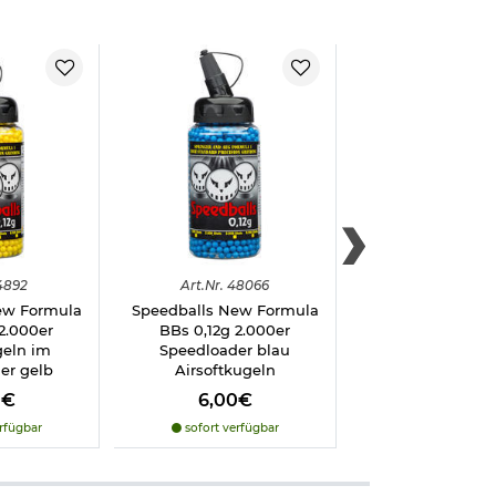
richtlinien für
4892
Art.
Nr.
48066
Art.
Nr.
460
ew Formula
Speedballs New Formula
Speedballs New 
2.000er
BBs 0,12g 2.000er
BBs 0,12g 2.000e
geln im
Speedloader blau
Green Airsoft
er gelb
Airsoftkugeln
0€
6,00€
6,00€
rfügbar
sofort verfügbar
sofort verfü