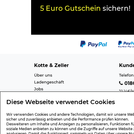
5 Euro Gutschein
sichern!
Kotte & Zeller
Kunde
Über uns
Telefon
Ladengeschäft
0180
Jobs
*0,14€/M
Cookie-Einstellung
Mobilfu
Diese Webseite verwendet Cookies
Datenschutz
E-Mail 
AGB
Barrier
Wir verwenden Cookies und andere Technologien, damit wir unsere Web
Impressum
Lexiko
sicher und zuverlässig anbieten und die Performance prüfen können.
Desweiteren um Inhalte und Anzeigen zu personalisieren, Funktionen f
soziale Medien anbieten zu können und die Zugriffe auf unsere Website 
analysieren. Damit das funktioniert, sammeln wir Daten über unsere Nu