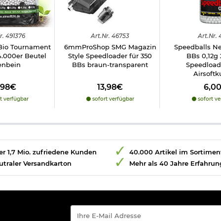
r.
491376
Art.
Nr.
46753
Art.
Nr.
Bio Tournament
6mmProShop SMG Magazin
Speedballs N
4.000er Beutel
Style Speedloader für 350
BBs 0,12g 
enbein
BBs braun-transparent
Speedload
Airsoftk
,98€
13,98€
6,0
t verfügbar
sofort verfügbar
sofort ve
r 1,7 Mio. zufriedene Kunden
40.000 Artikel im Sortimen
utraler Versandkarton
Mehr als 40 Jahre Erfahrun