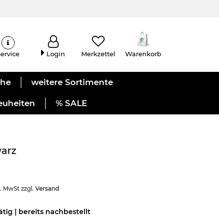
ervice
Login
Merkzettel
Warenkorb
uhe
weitere Sortimente
euheiten
% SALE
warz
l. MwSt zzgl.
Versand
ätig | bereits nachbestellt