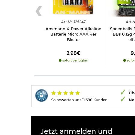
Art.
Nr.
125247
Art.
N
Ansmann X-Power Alkaline
Speedballs 
Batterie Micro AAA 4er
BBs 0.12g 
Blister
elf
2,98€
9
sofort verfügbar
sofor
Übe
Ne
So bewerten uns 11.688 Kunden
Jetzt anmelden und