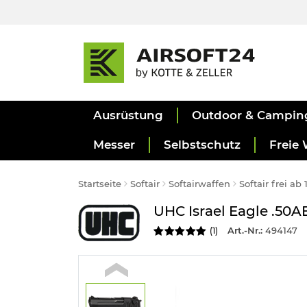
Ausrüstung
Outdoor & Campin
Messer
Selbstschutz
Freie 
Startseite
Softair
Softairwaffen
Softair frei ab
UHC Israel Eagle .50
Art.-Nr.:
494147
(
1
)