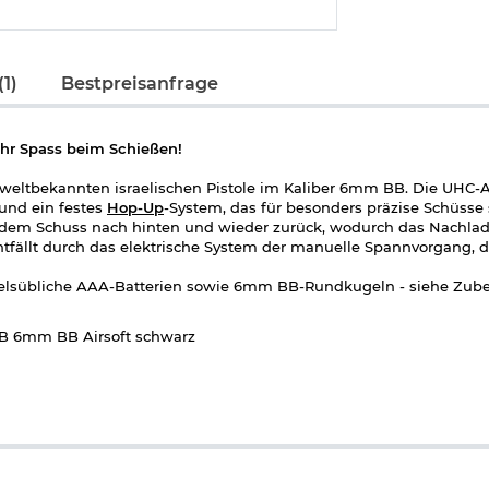
1)
Bestpreisanfrage
r Spass beim Schießen!
weltbekannten israelischen Pistole im Kaliber 6mm BB. Die UHC-
 und ein festes
Hop-Up
-System, das für besonders präzise Schüsse 
 jedem Schuss nach hinten und wieder zurück, wodurch das Nachla
entfällt durch das elektrische System der manuelle Spannvorgang, 
ndelsübliche AAA-Batterien sowie 6mm BB-Rundkugeln - siehe Zube
BB 6mm BB Airsoft schwarz
tomatisch