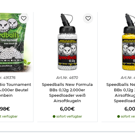
r
unterhalb der Beschreibung.
fsicht eines Erwachsenen geeignet. Es gelten nicht die Sicherheits
r.
491376
Art.
Nr.
4670
Art.
Nr.
Bio Tournament
Speedballs New Formula
Speedballs N
4.000er Beutel
BBs 0,12g 2.000er
BBs 0,12g 
enbein
Speedloader weiß
Airsoftku
Airsoftkugeln
Speedload
,98€
6,00€
6,0
t verfügbar
sofort verfügbar
sofort ve