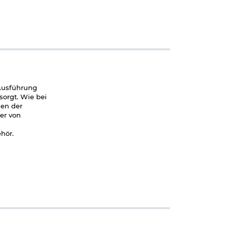
Ausführung
sorgt. Wie bei
den der
der von
hör.