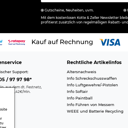
Gutscheine, Neuheiten, uvm.
Mit dem kostenlosen Kotte & Zeller Newsletter ble
profitierst zusätzlich von regelmäßigen Rabatt- un
nservice
Rechtliche Artikelinfos
ischer Support:
Altersnachweis
Info Schreckschusswaffen
5 / 97 97 98*
Info Luftgewehre/-Pistolen
in. aus dem dt. Festnetz,
Info Softair
nk max. 0,42€/Min.
Info Paintball
Kontakt
Info Führen von Messern
efreiheit
site
WEEE und Batterie Recycling
n A-Z
ür
zu
tzer