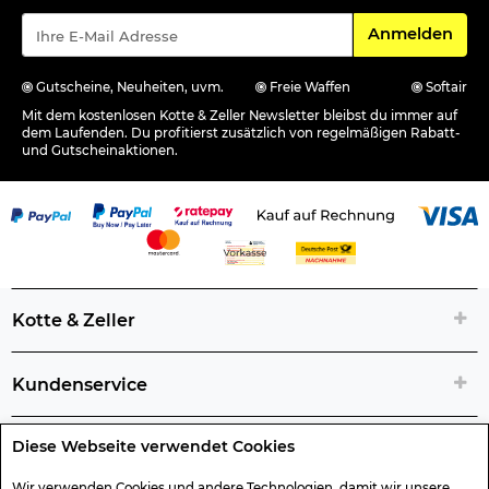
Für den Newsle
Anmelden
Gutscheine, Neuheiten, uvm.
Freie Waffen
Softair
Mit dem kostenlosen Kotte & Zeller Newsletter bleibst du immer auf
dem Laufenden. Du profitierst zusätzlich von regelmäßigen Rabatt-
und Gutscheinaktionen.
Kotte & Zeller
Kundenservice
Diese Webseite verwendet Cookies
Rechtliche Artikelinfos
Wir verwenden Cookies und andere Technologien, damit wir unsere