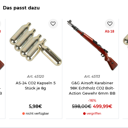
Achtung:
Behälter steht unter Druck. Nicht Temperaturen über
50 Grad aussetzen. Kann bei Erwärmung explodieren. Darf
Das passt dazu
nicht in die Hände von Kindern gelangen. An einem gut
belüfteten Ort aufbewahren. Vor Sonnenbestrahlung schützen.
Nur entleert wegwerfen, keinesfalls ins Feuer.
Gebrauchsanweisung beachten. Rohstoff der Kapsel
8
Ab 18
wiederverwendbar. Unsachgemäße Verwendung kann
schlimme körperliche Verletzungen hervorrufen.
Herstellerinformationen
Art.
45120
Art.
45113
AS-24 CO2 Kapseln 5
G&G Airsoft Karabiner
-
Stück je 8g
98K Echtholz CO2 Bolt-
B
Action Gewehr 6mm BB
-
16
%
5,98€
598,00€
499,99€
nicht verfügbar
vergriffen