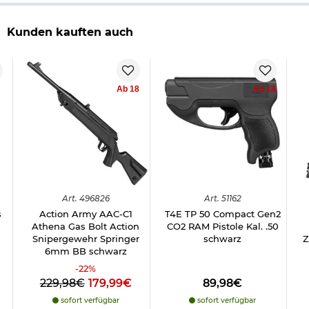
Kunden kauften auch
Ab 18
Ab 18
Art.
496826
Art.
51162
s
Action Army AAC-C1
T4E TP 50 Compact Gen2
Athena Gas Bolt Action
CO2 RAM Pistole Kal. .50
Snipergewehr Springer
schwarz
Z
6mm BB schwarz
-
22
%
229,98€
179,99€
89,98€
sofort verfügbar
sofort verfügbar