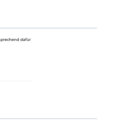
sprechend dafür
 Darf nicht in
entleert
gemäße