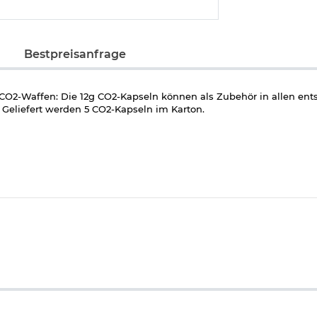
Bestpreisanfrage
CO2-Waffen: Die 12g CO2-Kapseln können als Zubehör in allen ent
Geliefert werden 5 CO2-Kapseln im Karton.
eraturen über 50 Grad aussetzen. Kann bei Erwärmung explodieren.
elüfteten Ort aufbewahren. Vor Sonnenbestrahlung schützen. Nur 
weisung beachten. Rohstoff der Kapsel wiederverwendbar. Unsach
ngen hervorrufen.