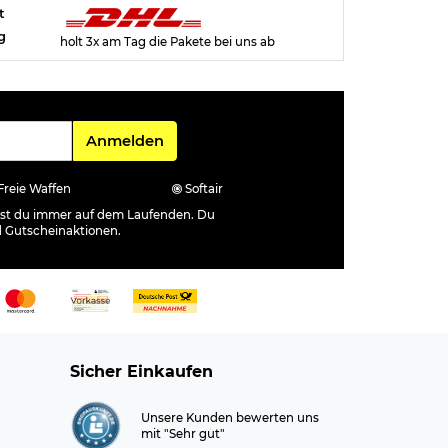
t
g
holt 3x am Tag die Pakete bei uns ab
Für den Newsletter
Anmelden
Freie Waffen
Softair
ibst du immer auf dem Laufenden. Du
d Gutscheinaktionen.
Sicher Einkaufen
Unsere Kunden bewerten uns
mit "Sehr gut"