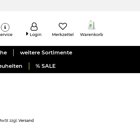
ervice
Login
Merkzettel
Warenkorb
uhe
weitere Sortimente
euheiten
% SALE
 MwSt zzgl.
Versand
)