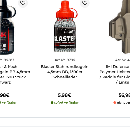
r.
90263
Art.
Nr.
9796
Art.
Nr.
4
er & Koch
Blaster Stahlrundkugeln
IMI Defens
ugeln BB 4,5mm
4,5mm BB, 1500er
Polymer Holst
er 1500 Stück
Schnelllader
/ Paddle für Gl
hwarz
/ Links
,98€
5,98€
56,9
t verfügbar
sofort verfügbar
nicht ve