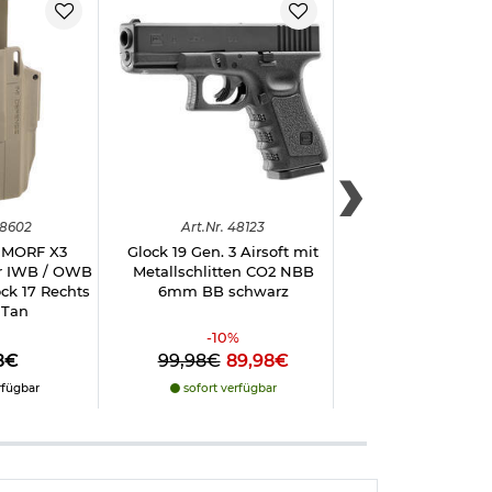
8602
Art.
Nr.
48123
Art.
Nr.
4301
e MORF X3
Glock 19 Gen. 3 Airsoft mit
Speedballs Pro T
er IWB / OWB
Metallschlitten CO2 NBB
BBs 0.23g 4.000e
ock 17 Rechts
6mm BB schwarz
weiß Airsoftk
 Tan
-
10
%
8€
99,98€
89,98€
12,98€
rfügbar
sofort verfügbar
sofort verfü