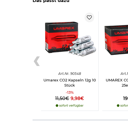
Das passt dazu
Herstellerinformationen
Art.
Nr.
90548
Art.
Umarex CO2 Kapseln 12g 10
UMAREX CO2
Stück
25e
-
13
%
11,50€
9,98€
1
sofort verfügbar
sofor