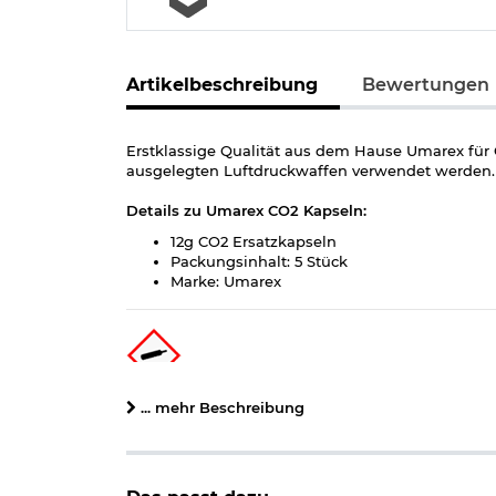
Artikelbeschreibung
Bewertungen
Erstklassige Qualität aus dem Hause Umarex für 
ausgelegten Luftdruckwaffen verwendet werden. 
Details zu Umarex CO2 Kapseln:
12g CO2 Ersatzkapseln
Packungsinhalt: 5 Stück
Marke: Umarex
... mehr Beschreibung
Achtung:
Behälter steht unter Druck. Nicht Temp
die Hände von Kindern gelangen. An einem gut b
wegwerfen, keinesfalls ins Feuer. Gebrauchsan
Verwendung kann schlimme körperliche Verletzu