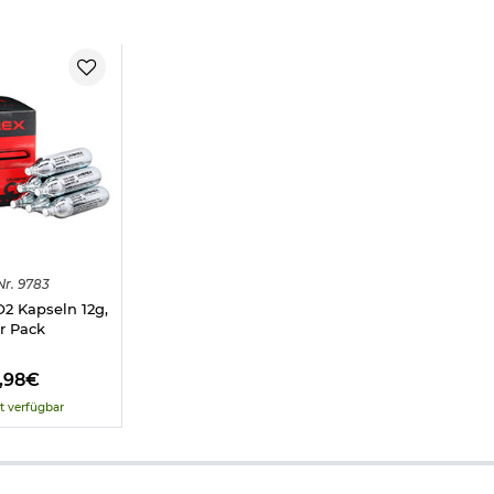
Nr.
9783
 Kapseln 12g,
r Pack
9,98€
t verfügbar