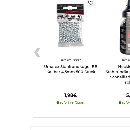
Art.
Nr.
9997
Art.
N
Umarex Stahlrundkugel BB
Heckl
Kaliber 4,5mm 500 Stück
Stahlrundk
Schnelllad
sc
1,98€
5
sofort verfügbar
sofor