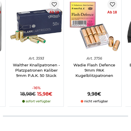
8
Ab 18
Ab 18
Art.
3593
Art.
3756
Walther Knallpatronen -
Wadie Flash Defence
Platzpatronen Kaliber
9mm PAK
9mm P.A.K. 50 Stück
Kugelblitzpatronen
-
16
%
18,98€
15,98€
9,98€
sofort verfügbar
nicht verfügbar