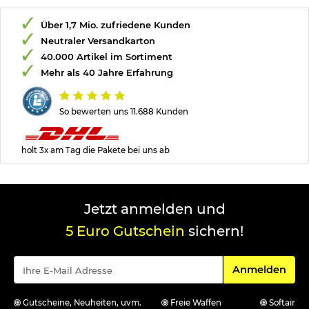
Über 1,7 Mio. zufriedene Kunden
Neutraler Versandkarton
40.000 Artikel im Sortiment
Mehr als 40 Jahre Erfahrung
So bewerten uns 11.688 Kunden
holt 3x am Tag die Pakete bei uns ab
Jetzt anmelden und
5 Euro Gutschein
sichern!
Für den Newsle
Anmelden
Gutscheine, Neuheiten, uvm.
Freie Waffen
Softair