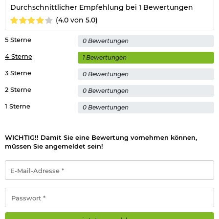
Durchschnittlicher Empfehlung bei 1 Bewertungen
(4.0 von 5.0)
Die Lieferung erfolgt
ohne
Pistole.
5 Sterne
0 Bewertungen
4 Sterne
1 Bewertungen
3 Sterne
0 Bewertungen
2 Sterne
0 Bewertungen
1 Sterne
0 Bewertungen
WICHTIG!! Damit Sie eine Bewertung vornehmen können,
müssen Sie angemeldet sein!
E-
Mail-
Adresse
*
Passwort
*