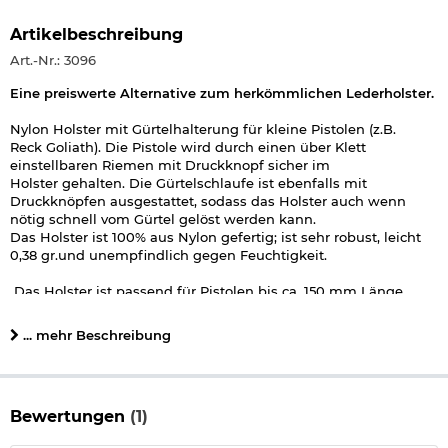
Artikelbeschreibung
Art.-Nr.: 3096
Eine preiswerte Alternative zum herkömmlichen Lederholster.
Nylon Holster mit Gürtelhalterung für kleine Pistolen (z.B.
Reck Goliath). Die Pistole wird durch einen über Klett
einstellbaren Riemen mit Druckknopf sicher im
Holster gehalten. Die Gürtelschlaufe ist ebenfalls mit
Druckknöpfen ausgestattet, sodass das Holster auch wenn
nötig schnell vom Gürtel gelöst werden kann.
Das Holster ist 100% aus Nylon gefertig; ist sehr robust, leicht
0,38 gr.und unempfindlich gegen Feuchtigkeit.
Das Holster ist passend für Pistolen bis ca. 150 mm Länge.
Passend z.B. für folgende Pistolen:
... mehr Beschreibung
Reck Goliath 9mm
P.A.K.
(unsere Bestell-Nr. 3274)
Details zu Umarex Holster:
Verschluss stufenlos verstellbar
Bewertungen
(1)
Material: 100% Nylon
Marke: Umarex