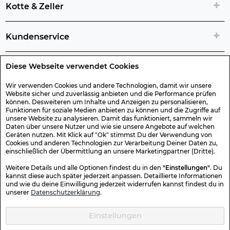
Kotte & Zeller
Kundenservice
Diese Webseite verwendet Cookies
Rechtliche Artikelinfos
Wir verwenden Cookies und andere Technologien, damit wir unsere
Website sicher und zuverlässig anbieten und die Performance prüfen
Geschenk-Gutscheine
können. Desweiteren um Inhalte und Anzeigen zu personalisieren,
Funktionen für soziale Medien anbieten zu können und die Zugriffe auf
unsere Website zu analysieren. Damit das funktioniert, sammeln wir
Versand & Rücksendung
Daten über unsere Nutzer und wie sie unsere Angebote auf welchen
Geräten nutzen. Mit Klick auf "Ok" stimmst Du der Verwendung von
Cookies und anderen Technologien zur Verarbeitung Deiner Daten zu,
einschließlich der Übermittlung an unsere Marketingpartner (Dritte).
Sonstiges
Weitere Details und alle Optionen findest du in den
"Einstellungen"
. Du
kannst diese auch später jederzeit anpassen. Detaillierte Informationen
und wie du deine Einwilligung jederzeit widerrufen kannst findest du in
Sicher Einkaufen
unserer
Datenschutzerklärung
.
Einstellungen
Kotte & Zeller 2026 © Alle Rechte vorbehalten. Die durchgestrichenen