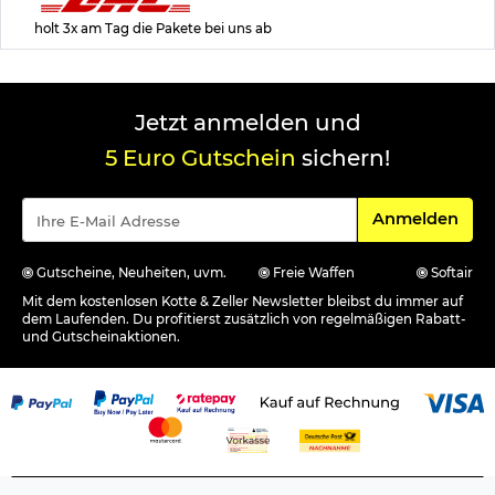
holt 3x am Tag die Pakete bei uns ab
Jetzt anmelden und
5 Euro Gutschein
sichern!
Für den Newsle
Anmelden
Gutscheine, Neuheiten, uvm.
Freie Waffen
Softair
Mit dem kostenlosen Kotte & Zeller Newsletter bleibst du immer auf
dem Laufenden. Du profitierst zusätzlich von regelmäßigen Rabatt-
und Gutscheinaktionen.