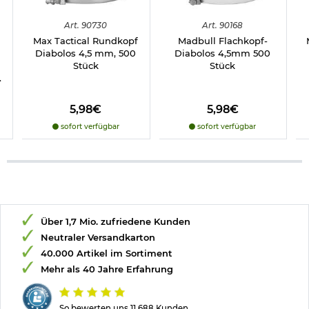
Art.
90730
Art.
90168
Max Tactical Rundkopf
Madbull Flachkopf-
Diabolos 4,5 mm, 500
Diabolos 4,5mm 500
m
Stück
Stück
.
5,98€
5,98€
sofort verfügbar
sofort verfügbar
Über 1,7 Mio. zufriedene Kunden
Neutraler Versandkarton
40.000 Artikel im Sortiment
Mehr als 40 Jahre Erfahrung
So bewerten uns 11.688 Kunden