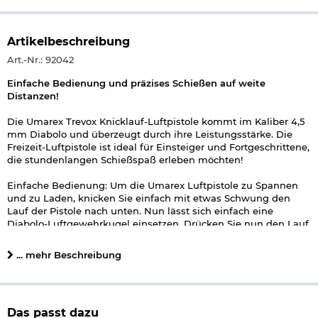
Artikelbeschreibung
Art.-Nr.: 92042
Einfache Bedienung und präzises Schießen auf weite
Distanzen!
Die Umarex Trevox Knicklauf-Luftpistole kommt im Kaliber 4,5
mm Diabolo und überzeugt durch ihre Leistungsstärke. Die
Freizeit-Luftpistole ist ideal für Einsteiger und Fortgeschrittene,
die stundenlangen Schießspaß erleben möchten!
Einfache Bedienung: Um die Umarex Luftpistole zu Spannen
und zu Laden, knicken Sie einfach mit etwas Schwung den
Lauf der Pistole nach unten. Nun lässt sich einfach eine
Diabolo-Luftgewehrkugel einsetzen. Drücken Sie nun den Lauf
wieder zurück in Ausgangsposition - die Luftpistole ist nun
bereit zum Schießen!
... mehr Beschreibung
Für ein möglichst präzises Schussbild sorgt der gezogene Lauf
sowie das T.N.T. Gaskolben System. So ist auch treffsicheres
Schießen auf weite Distanz möglich.
Das passt dazu