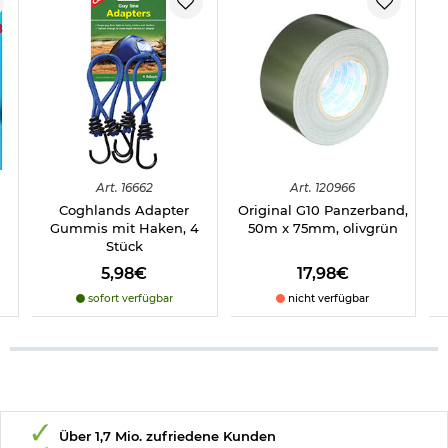
8
Art.
16662
Art.
120966
Coghlands Adapter
Original G10 Panzerband,
Gummis mit Haken, 4
50m x 75mm, olivgrün
Stück
5,98€
17,98€
sofort verfügbar
nicht verfügbar
Über 1,7 Mio. zufriedene Kunden