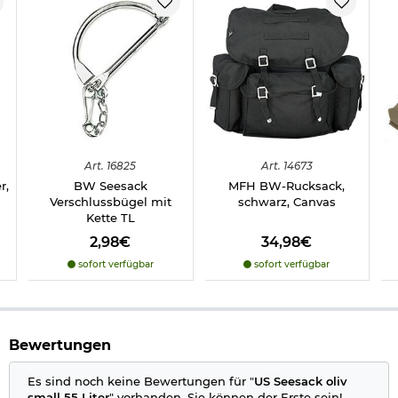
Art.
16825
Art.
14673
r,
BW Seesack
MFH BW-Rucksack,
Verschlussbügel mit
schwarz, Canvas
Kette TL
2,98€
34,98€
sofort verfügbar
sofort verfügbar
Bewertungen
Es sind noch keine Bewertungen für "
US Seesack oliv
small 55 Liter
" vorhanden. Sie können der Erste sein!