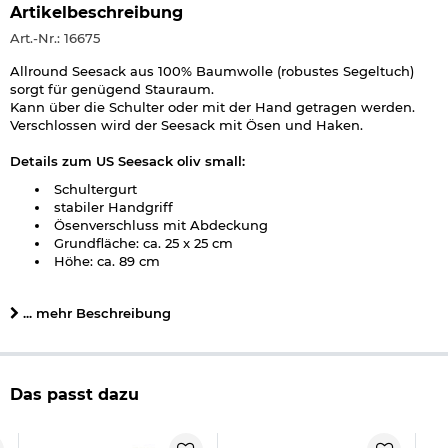
Artikelbeschreibung
Art.-Nr.: 16675
Allround Seesack aus 100% Baumwolle (robustes Segeltuch)
sorgt für genügend Stauraum.
Kann über die Schulter oder mit der Hand getragen werden.
Verschlossen wird der Seesack mit Ösen und Haken.
Details zum US Seesack oliv small:
Schultergurt
stabiler Handgriff
Ösenverschluss mit Abdeckung
Grundfläche: ca. 25 x 25 cm
Höhe: ca. 89 cm
Gewicht: ca. 950 g
Fassungsvermögeln: ca. 55 l
... mehr Beschreibung
Material: 100 % Baumwolle
Farbe: oliv
Hersteller: Mil-Tec
Herstellerinformationen
Das passt dazu