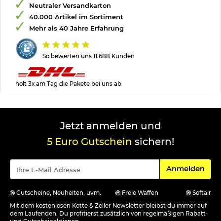
Neutraler Versandkarton
40.000 Artikel im Sortiment
Mehr als 40 Jahre Erfahrung
So bewerten uns 11.688 Kunden
holt 3x am Tag die Pakete bei uns ab
Jetzt anmelden und
5 Euro Gutschein
sichern!
Für den Newsle
Anmelden
Gutscheine, Neuheiten, uvm.
Freie Waffen
Softair
Mit dem kostenlosen Kotte & Zeller Newsletter bleibst du immer auf
dem Laufenden. Du profitierst zusätzlich von regelmäßigen Rabatt-