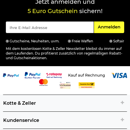
Jetzt anmelden und
5 Euro Gutschein
sichern!
Für den Newsle
Anmelden
Gutscheine, Neuheiten, uvm.
Freie Waffen
Softair
Mit dem kostenlosen Kotte & Zeller Newsletter bleibst du immer auf
dem Laufenden. Du profitierst zusätzlich von regelmäßigen Rabatt-
und Gutscheinaktionen.
Kotte & Zeller
Kundenservice