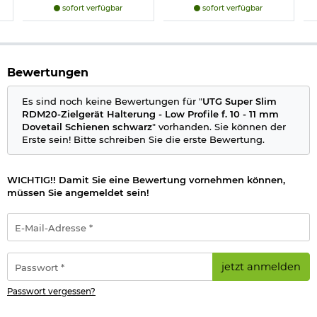
Neben den UTG RDM-20 Leuchtpunktvisieren können auch
sofort verfügbar
sofort verfügbar
Visiere mit Doctor-Footprint mit dem Adapter verwendet
werden!
Herstellerinformationen
Bewertungen
Verantwortliche Person für die EU
Es sind noch keine Bewertungen für "
UTG Super Slim
RDM20-Zielgerät Halterung - Low Profile f. 10 - 11 mm
Dovetail Schienen schwarz
" vorhanden. Sie können der
Erste sein! Bitte schreiben Sie die erste Bewertung.
WICHTIG!! Damit Sie eine Bewertung vornehmen können,
müssen Sie angemeldet sein!
E-
Mail-
Adresse
*
Passwort
jetzt anmelden
*
Passwort vergessen?