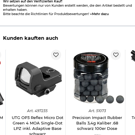
Wir setzen auf den Verifizierten Kauf!
Bewertungen können nur von Kunden erstellt werden, die den Artikel bestellt und
erhalten haben.
Bitte beachte die Richtlinien für Produktbewertungen!
»Mehr dazu
Kunden kauften auch
8
Art.
497235
Art.
51073
AM
UTG OP3 Reflex Micro Dot
Precision Impact Rubber
T
Green 4 MOA Single-Dot
Balls 3,4g Kaliber .68
LPZ inkl. Adaptive Base
schwarz 100er Dose
schwarz