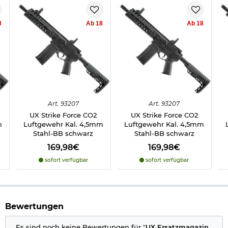
Gewicht: ca. 700 g
Material: Metall / Verbundkunststoff
Farbe: schwarz
8
Ab 18
Ab 18
Marke: UX / Umarex / 5.8475.1
Hinweis: Richtiger
Umgang mit Druckluft-, Federdruckwaffen und CO2-Waffen
Herstellerinformationen
Art.
93207
Art.
93207
UX Strike Force CO2
UX Strike Force CO2
m
Luftgewehr Kal. 4,5mm
Luftgewehr Kal. 4,5mm
Stahl-BB schwarz
Stahl-BB schwarz
169,98€
169,98€
sofort verfügbar
sofort verfügbar
Bewertungen
Es sind noch keine Bewertungen für "
UX Ersatzmagazin