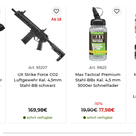
Ab 18
Art.
93207
Art.
91625
UX Strike Force CO2
Max Tactical Premium
r
Luftgewehr Kal. 4,5mm
Stahl-BBs Kal. 4,5 mm
-
Stahl-BB schwarz
5000er Schnelllader
L
-
10
%
169,98€
19,90€
17,98€
sofort verfügbar
sofort verfügbar