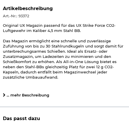
Artikelbeschreibung
Art.-Nr.: 93372
Original UX Magazin passend für das UX Strike Force CO2-
Luftgewehr im Kaliber 4,5 mm Stahl BB.
Das Magazin ermöglicht eine schnelle und zuverlässige
Zuführung von bis zu 30 Stahlrundkugeln und sorgt damit für
unterbrechungsarmes Schießen. Ideal als Ersatz- oder
Zusatzmagazin, um Ladezeiten zu minimieren und den
Schießkomfort zu erhöhen. Als All-in-One Lösung bietet es
neben den Stahl-BBs gleichzeitig Platz für zwei 12 g CO2-
Kapseln, dadurch entfällt beim Magazinwechsel jeder
zusätzliche Umbauaufwand.
Nur passend für das UX Strike Force CO2-Luftgewehr im
Kaliber 4,5 mm Stahl-BB.
... mehr Beschreibung
Details zu UX Strike Force Ersatzmagazin:
passend für folgende Modelle im Kal. 4,5 mm Diabolo
- UX Strike Force CO2-Luftgewehr - Art.-Nr.: 93207
Das passt dazu
Kaliber: 4,5 mm Stahl BB
Schusskapazität: 30 Schuss