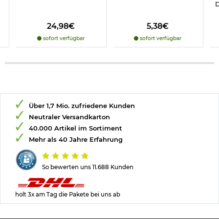
D
uns einen
Altersnachweis
zusenden, sofern uns dieser noch
nicht vorliegt.
(bitte den Link:
"Altersnachweis"
für genaue Infos
anklicken)
24,98€
5,38€
sofort verfügbar
sofort verfügbar
Hinweis: Richtiger
Umgang mit Druckluft-, Federdruckwaffen und CO2-Waffen
Herstellerinformationen
Über 1,7 Mio. zufriedene Kunden
Neutraler Versandkarton
40.000 Artikel im Sortiment
Mehr als 40 Jahre Erfahrung
So bewerten uns 11.688 Kunden
holt 3x am Tag die Pakete bei uns ab