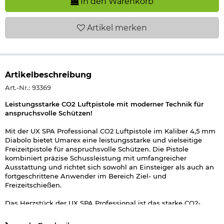
In den Warenkorb
Artikel
merken
Artikelbeschreibung
Art.-Nr.: 93369
Leistungsstarke CO2 Luftpistole mit moderner Technik für
anspruchsvolle Schützen!
Mit der UX SPA Professional CO2 Luftpistole im Kaliber 4,5 mm
Diabolo bietet Umarex eine leistungsstarke und vielseitige
Freizeitpistole für anspruchsvolle Schützen. Die Pistole
kombiniert präzise Schussleistung mit umfangreicher
Ausstattung und richtet sich sowohl an Einsteiger als auch an
fortgeschrittene Anwender im Bereich Ziel- und
Freizeitschießen.
Das Herzstück der UX SPA Professional ist das starke CO2-
Antriebssystem, das mit einer handelsüblichen 12 g CO2-Kapsel
betrieben wird und für eine konstante Leistung von unter 7,5