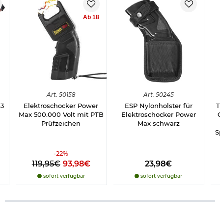
Ab 18
Art.
50158
Art.
50245
43
Elektroschocker Power
ESP Nylonholster für
T
Max 500.000 Volt mit PTB
Elektroschocker Power
Prüfzeichen
Max schwarz
S
-
22
%
119,95€
93,98€
23,98€
sofort verfügbar
sofort verfügbar