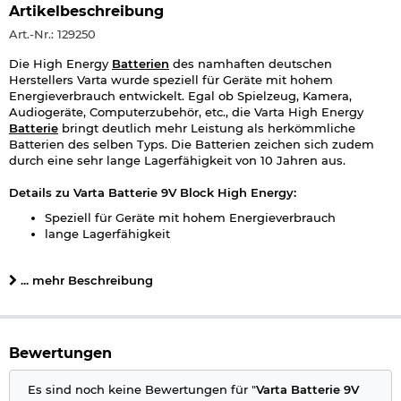
Artikelbeschreibung
Art.-Nr.: 129250
Die High Energy
Batterien
des namhaften deutschen
Herstellers Varta wurde speziell für Geräte mit hohem
Energieverbrauch entwickelt. Egal ob Spielzeug, Kamera,
Audiogeräte, Computerzubehör, etc., die Varta High Energy
Batterie
bringt deutlich mehr Leistung als herkömmliche
Batterien des selben Typs. Die Batterien zeichen sich zudem
durch eine sehr lange Lagerfähigkeit von 10 Jahren aus.
Details zu Varta Batterie 9V Block High Energy:
Speziell für Geräte mit hohem Energieverbrauch
lange Lagerfähigkeit
Alkali Mangan
Packungsinhalt: 1 Stück
... mehr Beschreibung
Spannung: 9 Volt
Baugröße: 9V Block, 6F22, AM
Marke: Varta
Bitte beachten Sie das
Batteriegesetz
.
Bewertungen
Herstellerinformationen
Es sind noch keine Bewertungen für "
Varta Batterie 9V