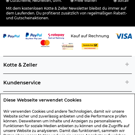
Gutscheine, Neuheiten, uvm.
Freie Waffen
Softair
Mit dem kostenlosen Kotte & Zeller Newsletter bleibst du immer auf
dem Laufenden. Du profitierst zusätzlich von regelmäßigen Rabatt-
und Gutscheinaktionen.
Kotte & Zeller
Kundenservice
Diese Webseite verwendet Cookies
Rechtliche Artikelinfos
Wir verwenden Cookies und andere Technologien, damit wir unsere
Website sicher und zuverlässig anbieten und die Performance prüfen
Geschenk-Gutscheine
können. Desweiteren um Inhalte und Anzeigen zu personalisieren,
Funktionen für soziale Medien anbieten zu können und die Zugriffe auf
unsere Website zu analysieren. Damit das funktioniert, sammeln wir