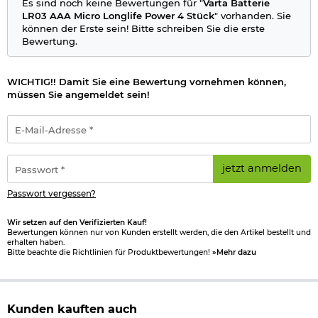
Es sind noch keine Bewertungen für "
Varta Batterie
Markenwiedererkennung
LR03 AAA Micro Longlife Power 4 Stück
" vorhanden. Sie
können der Erste sein! Bitte schreiben Sie die erste
Details zu Varta
Batterie
LR6 AA
Mignon
Longlife Power 4
Bewertung.
Stück:
Primär Alkali Mangan (AlMn)
Packungsinhalt: 4 Stück
WICHTIG!! Damit Sie eine Bewertung vornehmen können,
Durchmesser: 14,5 mm
müssen Sie angemeldet sein!
Größe Batterie: 50,5 mm
Gewicht Batterie: 23,8 g
E-
Spannung: 1,5 Volt
Mail-
Baugröße: LR6
Adresse
mAh: 2960 mAh
*
Passwort
Marke: Varta
jetzt anmelden
*
Bitte beachten Sie das
Batteriegesetz
.
Passwort vergessen?
Herstellerinformationen
Wir setzen auf den Verifizierten Kauf!
Bewertungen können nur von Kunden erstellt werden, die den Artikel bestellt und
erhalten haben.
Bitte beachte die Richtlinien für Produktbewertungen!
»Mehr dazu
Kunden kauften auch