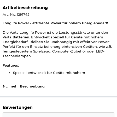
Artikelbeschreibung
Art.-Nr.: 1291745
Longlife Power - effiziente Power für hohem Energiebedarf!
Die Varta Longlife Power ist die Leistungsstärkste unter den
Varta
Batterien
. Entwickelt speziell für Geräte mit hohem
Energiebedarf. Bleiben Sie unabhängig mit effektiver Power!
Perfekt für den Einsatz bei energieintensiven Geräten, wie z.B.
ferngesteuertem Spielzeug, Computer-Zubehör oder LED-
Taschenlampen.
Features:
Speziell entwickelt für Geräte mit hohem
Energieverbrauch, wie z.B. batteriebetriebenes Spielzeug
und Keyboards, Roboter, Game Controller, elektrische
... mehr Beschreibung
Zahnbürsten, Funkmäuse und kabellose Tastaturen,
Babyphone oder LED- Taschenlampen
Made in Germany - Made to last; Garantierte VARTA
Markenqualität
Garantierte Lagerfähigkeit von 10 Jahren
Bewertungen
Innovatives Design mit einzigartiger matter Oberfläche
für eine Premium-Haptik und maximale