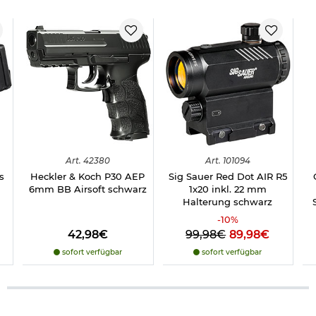
Art.
42380
Art.
101094
s
Heckler & Koch P30 AEP
Sig Sauer Red Dot AIR R5
6mm BB Airsoft schwarz
1x20 inkl. 22 mm
Halterung schwarz
-
10
%
42,98€
99,98€
89,98€
sofort verfügbar
sofort verfügbar