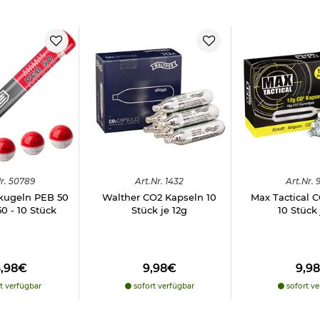
r.
50789
Art.
Nr.
1432
Art.
Nr.
9
rkugeln PEB 50
Walther CO2 Kapseln 10
Max Tactical 
50 - 10 Stück
Stück je 12g
10 Stück 
4,98€
9,98€
9,9
t verfügbar
sofort verfügbar
sofort ve