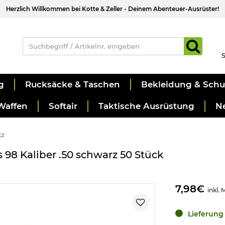
Herzlich Willkommen bei Kotte & Zeller - Deinem Abenteuer-Ausrüster!
S
g
Rucksäcke & Taschen
Bekleidung & Sch
Waffen
Softair
Taktische Ausrüstung
N
tz
 98 Kaliber .50 schwarz 50 Stück
7,98€
inkl. 
Lieferung 