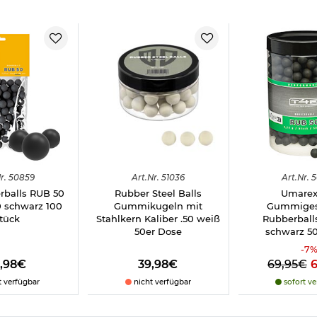
r.
50859
Art.
Nr.
51036
Art.
Nr.
5
rballs RUB 50
Rubber Steel Balls
Umarex
0 schwarz 100
Gummikugeln mit
Gummiges
tück
Stahlkern Kaliber .50 weiß
Rubberballs
50er Dose
schwarz 5
-
7
0,98€
39,98€
69,95€
t verfügbar
nicht verfügbar
sofort ve