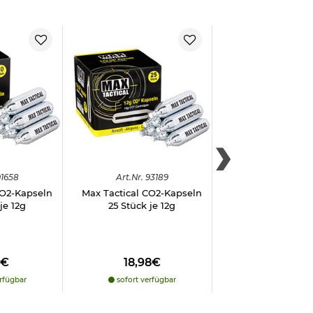
1658
Art.
Nr.
93189
Art.
Nr.
5111
CO2-Kapseln
Max Tactical CO2-Kapseln
T4E TP 50 Gen2 
je 12g
25 Stück je 12g
Pistole Kal. 50 
-
10
%
8€
18,98€
99,95€
89,
rfügbar
sofort verfügbar
sofort verfü