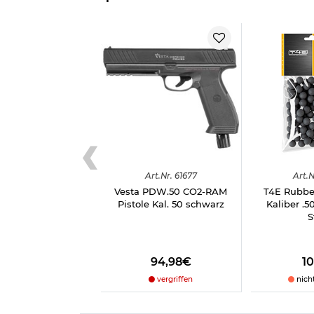
Marke: Vesta
Herstellerinformationen
Verantwortliche Person für die EU
Art.
Nr.
61677
Art.
N
Vesta PDW.50 CO2-RAM
T4E Rubbe
Pistole Kal. 50 schwarz
Kaliber .5
S
94,98€
1
vergriffen
nich