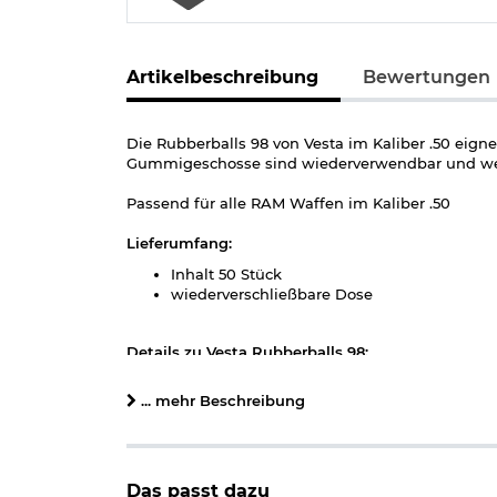
Artikelbeschreibung
Bewertungen
Die Rubberballs 98 von Vesta im Kaliber .50 eign
Gummigeschosse sind wiederverwendbar und werd
Passend für alle RAM Waffen im Kaliber .50
Lieferumfang:
Inhalt 50 Stück
wiederverschließbare Dose
Details zu Vesta Rubberballs 98:
wiederverwendbar
... mehr Beschreibung
ideal für Training und Heimverteidigung
Kaliber: .50
Gewicht je Kugel: ca. 1,2 g
Material: Gummi
Farbe: schwarz
Das passt dazu