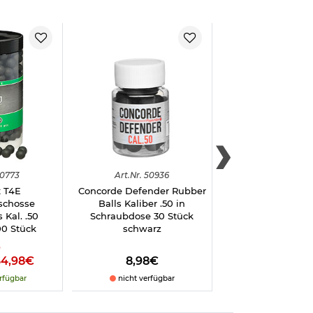
0773
Art.
Nr.
50936
Art.
Nr.
5112
 T4E
Concorde Defender Rubber
P2P Gummikugel
chosse
Balls Kaliber .50 in
Precision Rubbe
 Kal. .50
Schraubdose 30 Stück
Kaliber .50 -50
00 Stück
schwarz
%
64,98€
8,98€
29,98€
rfügbar
nicht verfügbar
sofort verfü