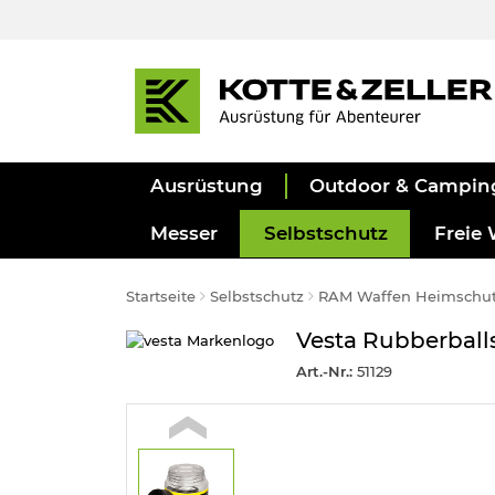
Ausrüstung
Outdoor & Campin
Messer
Selbstschutz
Freie 
Startseite
Selbstschutz
RAM Waffen Heimschu
Vesta Rubberballs
Art.-Nr.:
51129