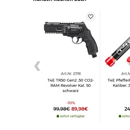
Art.
Nr.
51116
Art.
N
T4E TR50 Gen2 .50 CO2-
T4E Pfeffe
RAM Revolver Kal. 50
Kaliber .
schwarz
-
10
%
99,98€
89,98€
2
sofort verfügbar
sofor