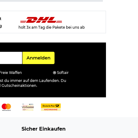
t
g
holt 3x am Tag die Pakete bei uns ab
Für den Newsletter
Anmelden
Freie Waffen
Softair
ibst du immer auf dem Laufenden. Du
d Gutscheinaktionen.
Sicher Einkaufen