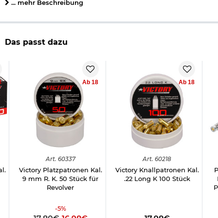
... mehr Beschreibung
Wichtige waffenrechtliche Informationen: Artikel frei ab 18
Jahren - Dieser Artikel kann nur versendet werden, wenn Sie
uns einen
Altersnachweis
zusenden, sofern uns dieser noch
Das passt dazu
nicht vorliegt. (bitte den Link:
"Altersnachweis"
für genaue
Infos anklicken)
8
Ab 18
Ab 18
Herstellerinformationen
Art.
60337
Art.
60218
Verantwortliche Person für die EU
l.
Victory Platzpatronen Kal.
Victory Knallpatronen Kal.
P
9 mm R. K. 50 Stück für
.22 Long K 100 Stück
Revolver
P
-
5
%