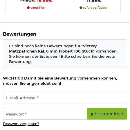
17,80€
16,98€
17,98€
vergriffen
sofort verfügbar
Bewertungen
Es sind noch keine Bewertungen für "
Victory
Platzpatronen Kal. 6 mm Flobert 100 Stück
" vorhanden.
Sie können der Erste sein! Bitte schreiben Sie die erste
Bewertung.
WICHTIG!! Damit Sie eine Bewertung vornehmen können,
müssen Sie angemeldet sein!
E-
Mail-
Adresse
*
Passwort
jetzt anmelden
*
Passwort vergessen?