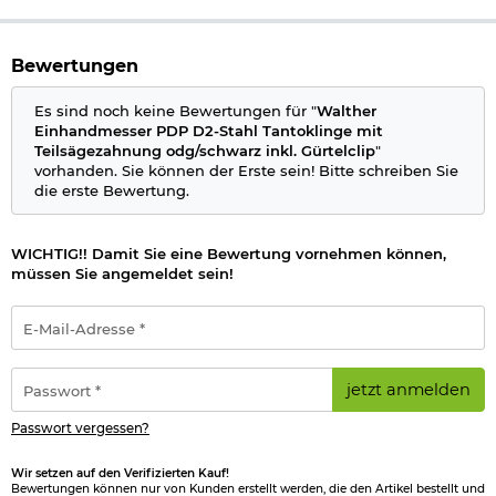
Öffnung: Daumenpin, demontierbar
Sicherung:
Linerlock
Farbe: odg, schwarz
Bewertungen
Marke: Walther
Es sind noch keine Bewertungen für "
Walther
Einhandmesser PDP D2-Stahl Tantoklinge mit
Bestimmte Messer dürfen nicht überall geführt werden,
Teilsägezahnung odg/schwarz inkl. Gürtelclip
"
deshalb beachten Sie bitte folgenden
Informationslink
über
vorhanden. Sie können der Erste sein! Bitte schreiben Sie
das
Führen von Messern
§42a.
die erste Bewertung.
Wichtige waffenrechtliche Informationen: Artikel frei ab 18
Jahren - Dieser Artikel kann nur versendet werden, wenn Sie
WICHTIG!! Damit Sie eine Bewertung vornehmen können,
uns einen
Altersnachweis
zusenden, sofern uns dieser noch
müssen Sie angemeldet sein!
nicht vorliegt. (Bitte den Link:
"Altersnachweis"
für genaue
Infos anklicken.)
E-
Mail-
Herstellerinformationen
Adresse
*
Passwort
jetzt anmelden
*
Passwort vergessen?
Wir setzen auf den Verifizierten Kauf!
Bewertungen können nur von Kunden erstellt werden, die den Artikel bestellt und