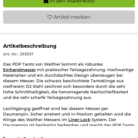
In den Warenkorb
Artikel
merken
Artikelbeschreibung
Art.-Nr.: 293937
Das PDP Tanto von Walther kommt als robustes
Einhandmesser
mit praktischer Teilsägezahnung. Hochwertige
Materialien und ein durchdachtes Design überzeugen bei
diesem Messer. Die schwarz beschichtete Tantoklinge aus
rostfreiem D2 Stahl zeichnet sich besonders durch die sehr
hohe Schnitthaltigkeit, die hervorragende Nachschärfbarkeit
und die sehr scharfe Teilsägezahnung aus.
Leichtgängig geöffnet wird bei diesem Messer per
Daumenpin. Sicher arretiert und in Position gehalten wird die
Klinge des Walther Messers im
Liner-Lock
System. Der
Daumenpin ist beidseitig bedienbar und macht das PDP Tanto
für Links- sowie Rechtshänder gleichzeitig attraktiv.