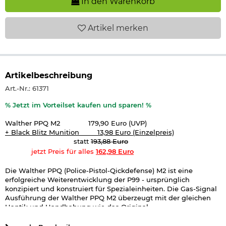
In den Warenkorb
Artikel
merken
Artikelbeschreibung
Art.-Nr.: 61371
% Jetzt im Vorteilset kaufen und sparen!
%
Walther PPQ M2 179,90 Euro
(UVP)
+ Black Blitz Munition 13,98 Euro (Einzelpreis)
statt
193,88 Euro
jetzt P
reis für alles
162,98 Euro
Die Walther PPQ (Police-Pistol-Qickdefense) M2 ist eine
erfolgreiche Weiterentwicklung der P99 - ursprünglich
konzipiert und konstruiert für Spezialeinheiten. Die Gas-Signal
Ausführung der Walther PPQ M2 überzeugt mit der gleichen
Haptik und Handhabung wie das Original.
Dank des großen zweireihigen Magazins ist die