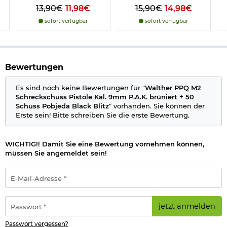
P.A.K.:
13,90€
11,98€
15,90€
14,98€
Farbe: schwarz
sofort verfügbar
sofort verfügbar
22mm Schiene
Kaliber: 9mm P.A.K.
Magazinkapazität: 15 Schuss
Sicherung: Abzugssicherung
Gesamtlänge ca. 180 mm
Bewertungen
Gewicht ca. 625 g
Abzug:
Single-Action
Es sind noch keine Bewertungen für "
Walther PPQ M2
Marke: Walther
Schreckschuss Pistole Kal. 9mm P.A.K. brüniert + 50
Schuss Pobjeda Black Blitz
" vorhanden. Sie können der
Erste sein! Bitte schreiben Sie die erste Bewertung.
Details zu Pobjeda Black Blitz Knallpatronen 9mm P.A.K.:
Typ: Knallpatronen / Platzpatronen
Kaliber: 9mm P.A.K.
WICHTIG!! Damit Sie eine Bewertung vornehmen können,
schwarze Hülse
müssen Sie angemeldet sein!
Menge: 50 Schuss
Marke: Pobjeda
E-
Mail-
Adresse
*
Passwort
jetzt anmelden
*
Wichtige waffenrechtliche Informationen: Artikel frei ab 18
Jahren - Dieser Artikel kann nur versendet werden, wenn Sie
Passwort vergessen?