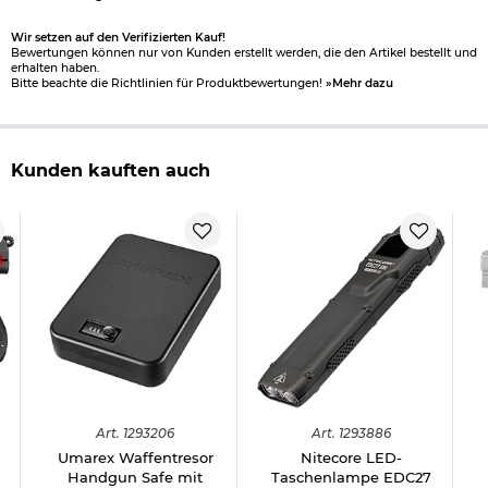
uns einen
Altersnachweis
zusenden, sofern uns dieser noch
nicht vorliegt. (bitte den Link:
"Altersnachweis"
für genaue
Wir setzen auf den Verifizierten Kauf!
Infos anklicken)
Bewertungen können nur von Kunden erstellt werden, die den Artikel bestellt und
erhalten haben.
Bitte beachte die Richtlinien für Produktbewertungen!
»Mehr dazu
Bitte beachten Sie auch folgenden Link:
Umgang mit Gas- und Signalwaffen
.
Kunden kauften auch
8
Herstellerinformationen:
Knallpatronen Black Blitz
: Kotte & Zeller GmbH, Industriestr. 8,
DE, 95365, Rugendorf,
info@kotte-zeller.de
Walther PPQ M2 Schreckschuss
: UMAREX GmbH & Co. KG,
Donnerfeld 2, DE, 59757, Arnsberg,
contact@umarex.de
Art.
1293206
Art.
1293886
Umarex Waffentresor
Nitecore LED-
Handgun Safe mit
Taschenlampe EDC27