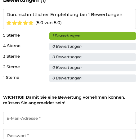
Bewertungen
(1)
Hinweis: Richtiger
Umgang mit Druckluft-, Federdruckwaffen und CO2-Waffen
Durchschnittlicher Empfehlung bei 1 Bewertungen
(5.0 von 5.0)
Herstellerinformationen
5 Sterne
1 Bewertungen
4 Sterne
0 Bewertungen
3 Sterne
0 Bewertungen
2 Sterne
0 Bewertungen
1 Sterne
0 Bewertungen
WICHTIG!! Damit Sie eine Bewertung vornehmen können,
müssen Sie angemeldet sein!
E-
Mail-
Adresse
*
Passwort
*