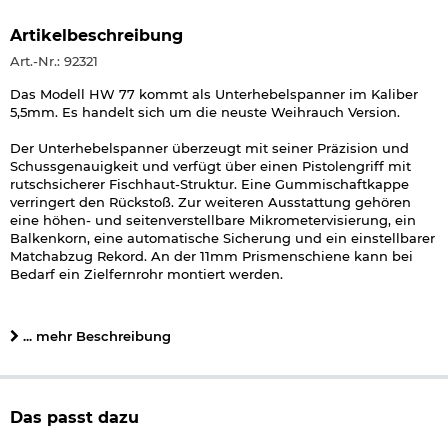
Artikelbeschreibung
Art.-Nr.: 92321
Das Modell HW 77 kommt als Unterhebelspanner im Kaliber
5,5mm. Es handelt sich um die neuste Weihrauch Version.
Der Unterhebelspanner überzeugt mit seiner Präzision und
Schussgenauigkeit und verfügt über einen Pistolengriff mit
rutschsicherer Fischhaut-Struktur. Eine Gummischaftkappe
verringert den Rückstoß. Zur weiteren Ausstattung gehören
eine höhen- und seitenverstellbare Mikrometervisierung, ein
Balkenkorn, eine automatische Sicherung und ein einstellbarer
Matchabzug Rekord. An der 11mm Prismenschiene kann bei
Bedarf ein Zielfernrohr montiert werden.
Lieferumfang:
... mehr Beschreibung
Weihrauch HW 77 Luftgewehr Unterhebelspanner 5,5mm
Handbuch
Details zu Weihrauch HW 77 Luftgewehr Unterhebelspanner:
Das passt dazu
Kaliber: 5,5 mm (.177) Diabolo