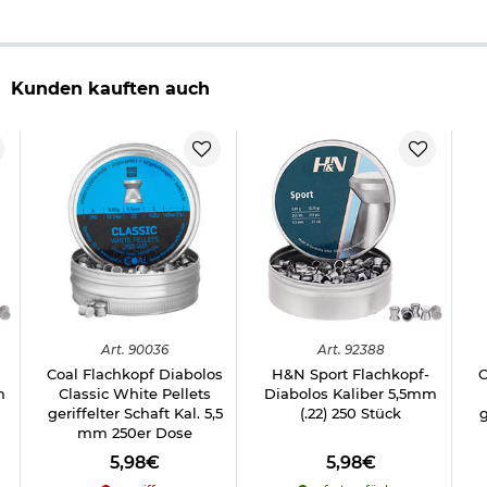
Kunden kauften auch
Art.
90036
Art.
92388
Coal Flachkopf Diabolos
H&N Sport Flachkopf-
C
m
Classic White Pellets
Diabolos Kaliber 5,5mm
geriffelter Schaft Kal. 5,5
(.22) 250 Stück
g
mm 250er Dose
5,98€
5,98€