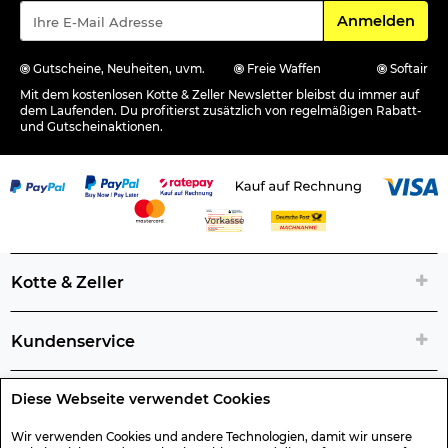
Für den Newsle
Anmelden
Gutscheine, Neuheiten, uvm.
Freie Waffen
Softair
Mit dem kostenlosen Kotte & Zeller Newsletter bleibst du immer auf
dem Laufenden. Du profitierst zusätzlich von regelmäßigen Rabatt-
und Gutscheinaktionen.
Kotte & Zeller
Kundenservice
Diese Webseite verwendet Cookies
Rechtliche Artikelinfos
Wir verwenden Cookies und andere Technologien, damit wir unsere