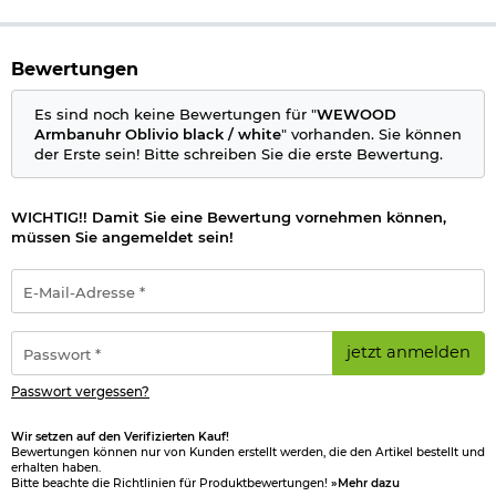
Das Modell Oblivio black / white ist eine modern designte
Herrenuhr mit einem Gehäusedurchmesser von 45 mm bei
Bewertungen
einer Höhe von 11 mm. Das Armband mit der maximalen Länge
(Armumfang) von 23 cm ist 25 mm breit und kann um bis zu 8
Glieder auf 15 cm verkürzt werden. Der Gehäusekorpus sowie
Es sind noch keine Bewertungen für "
WEWOOD
das Armband bestehen 100% aus Holz und Schließe aus
Armbanuhr Oblivio black / white
" vorhanden. Sie können
robustem Edelstahl.
der Erste sein! Bitte schreiben Sie die erste Bewertung.
Das Ziffernblatt ist schwarz / weiß unterteilt und die
Aufmachung der Uhr erinnert an eine Fliegeruhr.
WICHTIG!! Damit Sie eine Bewertung vornehmen können,
Die Oblibio black / white Armbanduhr von WEWOOD wird aus
müssen Sie angemeldet sein!
Grenadil, auch afrikanisches Ebenholz genannt, gefertigt. Das
Holz kommt aus der trochenen Savanna Zentral- und
E-
Südafrika. Es gilt als eine der härtesten und dichtesten Holzart
Mail-
der Welt.
Adresse
*
Passwort
Details zum WEWOOD Modell Oblivio black / white:
jetzt anmelden
*
Modell: Oblivio black / white
Passwort vergessen?
Holz: Grenadil
Gehäusedurchmesser: ca. 45 mm
Wir setzen auf den Verifizierten Kauf!
Armband Breite: 25 mm
Bewertungen können nur von Kunden erstellt werden, die den Artikel bestellt und
Armband max. Länge: 23 cm
erhalten haben.
Armband min. Länge: 15 cm
Bitte beachte die Richtlinien für Produktbewertungen!
»Mehr dazu