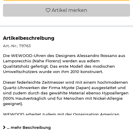
Artikel
merken
Artikelbeschreibung
Art.-Nr.: 79763
Die WEWOOD-Uhren des Designers Alessandro Rossano aus
Lamporecchio (Nähe Florenz) werden aus edlem
Qualitätsholz gefertigt. Das erste Modell des modischen
Umweltschützers wurde von ihm 2010 konstruiert.
Dieser federleichte Zeitmesser wird mit einem hochmodernen
Quartz-Uhrwerken der Firma Miyote (Japan) ausgestattet und
sind zudem durch das gewählte Material ebenso Hypoallergen
(100% Hautverträglich und für Menschen mit Nickel-Allergie
geeignet).
WEWOOD arbeitet zudem mit der Organisation American
Forests zusammen und durch diese Zusammenarbeit ist
gewährleistet das für jede verkaufte WEWOOD-Uhr ein neuer
... mehr Beschreibung
Baum gepflanzt wird.