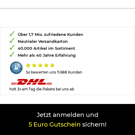
Gewicht: 56 Gramm
Quartz-Uhrwerk der Firma Miyota
Batterie
: Sony SR626W
Bitte beachten Sie das
Batteriegesetz
.
Über 1,7 Mio. zufriedene Kunden
Neutraler Versandkarton
40.000 Artikel im Sortiment
Mehr als 40 Jahre Erfahrung
So bewerten uns 11.688 Kunden
holt 3x am Tag die Pakete bei uns ab
Jetzt anmelden und
5 Euro Gutschein
sichern!