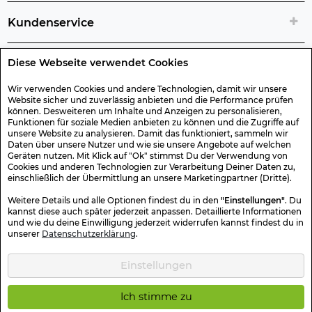
Kundenservice
Diese Webseite verwendet Cookies
Rechtliche Artikelinfos
Wir verwenden Cookies und andere Technologien, damit wir unsere
Website sicher und zuverlässig anbieten und die Performance prüfen
Geschenk-Gutscheine
können. Desweiteren um Inhalte und Anzeigen zu personalisieren,
Funktionen für soziale Medien anbieten zu können und die Zugriffe auf
unsere Website zu analysieren. Damit das funktioniert, sammeln wir
Versand & Rücksendung
Daten über unsere Nutzer und wie sie unsere Angebote auf welchen
Geräten nutzen. Mit Klick auf "Ok" stimmst Du der Verwendung von
Cookies und anderen Technologien zur Verarbeitung Deiner Daten zu,
einschließlich der Übermittlung an unsere Marketingpartner (Dritte).
Sonstiges
Weitere Details und alle Optionen findest du in den
"Einstellungen"
. Du
kannst diese auch später jederzeit anpassen. Detaillierte Informationen
und wie du deine Einwilligung jederzeit widerrufen kannst findest du in
Sicher Einkaufen
unserer
Datenschutzerklärung
.
Einstellungen
Kotte & Zeller 2026 © Alle Rechte vorbehalten. Die durchgestrichenen
Preise entsprechen dem bisherigen Preis.
Ich stimme zu