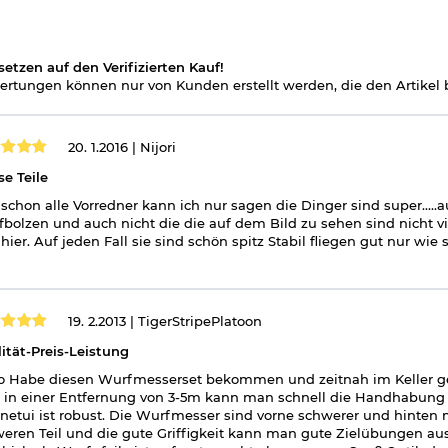
setzen auf den Verifizierten Kauf!
rtungen können nur von Kunden erstellt werden, die den Artikel b
20. 1.2016 |
Nijori
se Teile
schon alle Vorredner kann ich nur sagen die Dinger sind super...
bolzen und auch nicht die die auf dem Bild zu sehen sind nicht vi
 hier. Auf jeden Fall sie sind schön spitz Stabil fliegen gut nur w
19. 2.2013 |
TigerStripePlatoon
ität-Preis-Leistung
o Habe diesen Wurfmesserset bekommen und zeitnah im Keller g
 in einer Entfernung von 3-5m kann man schnell die Handhabung er
netui ist robust. Die Wurfmesser sind vorne schwerer und hinten
eren Teil und die gute Griffigkeit kann man gute Zielübungen au