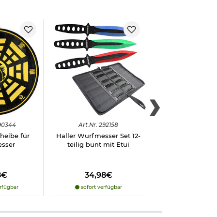
90344
Art.
Nr.
292158
Art.
Nr.
2944
cheibe für
Haller Wurfmesser Set 12-
CJH 3 tlg. Wurfm
sser
teilig bunt mit Etui
Stahl AISI 420 bes
Spinnenmo
8€
34,98€
23,98€
rfügbar
sofort verfügbar
sofort verfü