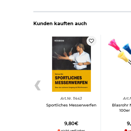
Kunden kauften auch
Art.
Nr.
11443
Art.
Sportliches Messerwerfen
Blasrohr 
100er
9,80€
9
nicht verfügbar
ve