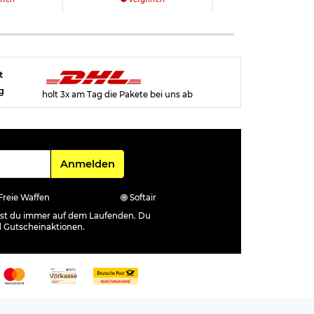
t
g
holt 3x am Tag die Pakete bei uns ab
Für den Newsletter
Anmelden
Freie Waffen
Softair
ibst du immer auf dem Laufenden. Du
d Gutscheinaktionen.