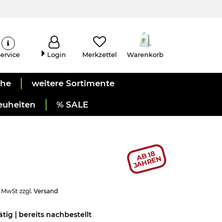
ervice
Login
Merkzettel
Warenkorb
uhe
weitere Sortimente
euheiten
% SALE
AB 18
JAHREN
. MwSt zzgl.
Versand
ätig | bereits nachbestellt