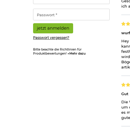
Gesc
Adresse
ich 
*
Passwort
*
jetzt anmelden
wurf
Passwort vergessen?
Hey 
kann
Bitte beachte die Richtlinien für
fest
Produktbewertungen!
»Mehr dazu
wird
Böge
arti
Gut
Die 
um d
es m
gute