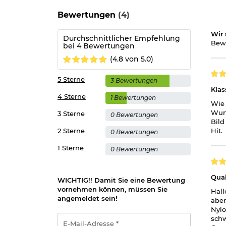
Bewertungen
(4)
Wir 
Durchschnittlicher Empfehlung
Bewe
bei 4 Bewertungen
(4.8 von 5.0)
5 Sterne
3 Bewertungen
Klas
4 Sterne
1 Bewertungen
Wie 
Wurf
3 Sterne
0 Bewertungen
Bild
2 Sterne
Hit.
0 Bewertungen
1 Sterne
0 Bewertungen
Qual
WICHTIG!! Damit Sie eine Bewertung
vornehmen können, müssen Sie
Hall
angemeldet sein!
aber
Nylo
E-
schw
Mail-