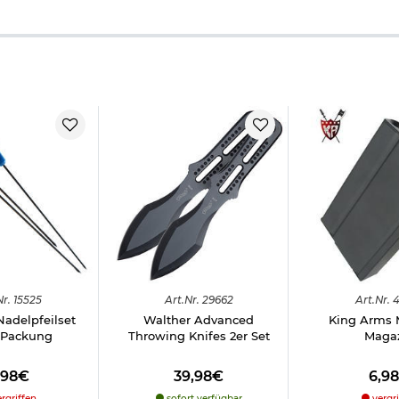
Nr.
15525
Art.
Nr.
29662
Art.
Nr.
4
Nadelpfeilset
Walther Advanced
King Arms 
 Packung
Throwing Knifes 2er Set
Maga
,98€
39,98€
6,9
rgriffen
sofort verfügbar
vergri