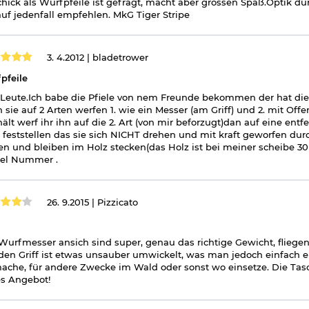
hick als Wurfpfeile ist gefragt, macht aber grossen Spaß.Optik du
auf jedenfall empfehlen. MkG Tiger Stripe
3. 4.2012 |
bladetrower
pfeile
Leute.Ich babe die Pfiele von nem Freunde bekommen der hat die
 sie auf 2 Arten werfen 1. wie ein Messer (am Griff) und 2. mit 
hält werf ihr ihn auf die 2. Art (von mir beforzugt)dan auf eine en
 feststellen das sie sich NICHT drehen und mit kraft geworfen dur
n und bleiben im Holz stecken(das Holz ist bei meiner scheibe 30 c
kel Nummer .
26. 9.2015 |
Pizzicato
Wurfmesser ansich sind super, genau das richtige Gewicht, fliegen
en Griff ist etwas unsauber umwickelt, was man jedoch einfach e
ache, für andere Zwecke im Wald oder sonst wo einsetze. Die Tasch
s Angebot!