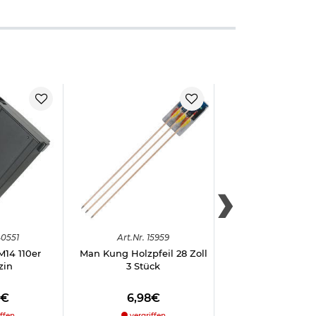
0551
Art.
Nr.
15959
Art.
Nr.
2929
M14 110er
Man Kung Holzpfeil 28 Zoll
Haller Wurfmesse
zin
3 Stück
Tip rot/schwarz 3-te
Nylonschei
8€
6,98€
24,98€
ffen
vergriffen
sofort verfü