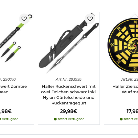
r.
290710
Art.
Nr.
293995
Art.
Nr.
2
hwert Zombie
Haller Rückenschwert mit
Haller Ziels
Dead
zwei Dolchen schwarz inkl.
Wurfme
Nylon-Gürtelscheide und
Rückentragegurt
9,98€
29,98€
17,9
t verfügbar
sofort verfügbar
sofort ve