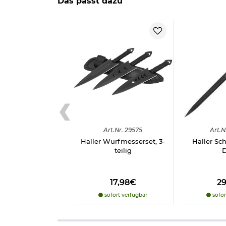
Das passt dazu
Art.
Nr.
29575
Art.
N
Haller Wurfmesserset, 3-
Haller Sc
teilig
17,98€
2
sofort verfügbar
sofor