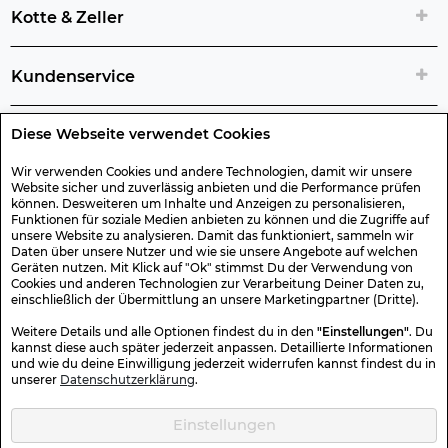
Kotte & Zeller
Kundenservice
Diese Webseite verwendet Cookies
Rechtliche Artikelinfos
Wir verwenden Cookies und andere Technologien, damit wir unsere
Website sicher und zuverlässig anbieten und die Performance prüfen
Geschenk-Gutscheine
können. Desweiteren um Inhalte und Anzeigen zu personalisieren,
Funktionen für soziale Medien anbieten zu können und die Zugriffe auf
unsere Website zu analysieren. Damit das funktioniert, sammeln wir
Versand & Rücksendung
Daten über unsere Nutzer und wie sie unsere Angebote auf welchen
Geräten nutzen. Mit Klick auf "Ok" stimmst Du der Verwendung von
Cookies und anderen Technologien zur Verarbeitung Deiner Daten zu,
einschließlich der Übermittlung an unsere Marketingpartner (Dritte).
Sonstiges
Weitere Details und alle Optionen findest du in den
"Einstellungen"
. Du
kannst diese auch später jederzeit anpassen. Detaillierte Informationen
und wie du deine Einwilligung jederzeit widerrufen kannst findest du in
Sicher Einkaufen
unserer
Datenschutzerklärung
.
Einstellungen
Kotte & Zeller 2026 © Alle Rechte vorbehalten. Die durchgestrichenen