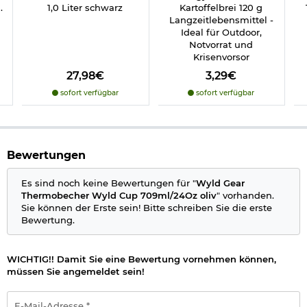
.
1,0 Liter schwarz
Kartoffelbrei 120 g
Langzeitlebensmittel -
Ideal für Outdoor,
Notvorrat und
Krisenvorsor
27,98€
3,29€
sofort verfügbar
sofort verfügbar
Bewertungen
Es sind noch keine Bewertungen für "
Wyld Gear
Thermobecher Wyld Cup 709ml/24Oz oliv
" vorhanden.
Sie können der Erste sein! Bitte schreiben Sie die erste
Bewertung.
WICHTIG!! Damit Sie eine Bewertung vornehmen können,
müssen Sie angemeldet sein!
E-