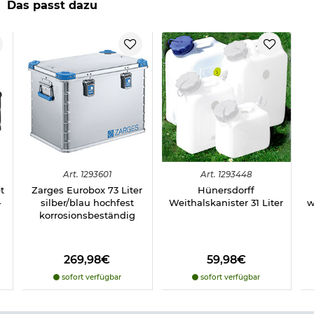
(bis 6mm)
Das passt dazu
hochfest und korrosionsbeständig
staub- und spritzwassergeschützt
Volumen: 60 Liter
Maße Außen: 60 x 40 x 34 cm
Maße Innen: 55 x 35 x 31 cm
Gewicht: 4900 g
Material: Alulegierung
Materialstärke: 1 mm
Farbe: silber/blau
Marke: Zarges
Herstellerinformationen
Art.
1293601
Art.
1293448
t
Zarges Eurobox 73 Liter
Hünersdorff
-
silber/blau hochfest
Weithalskanister 31 Liter
w
korrosionsbeständig
269,98€
59,98€
sofort verfügbar
sofort verfügbar