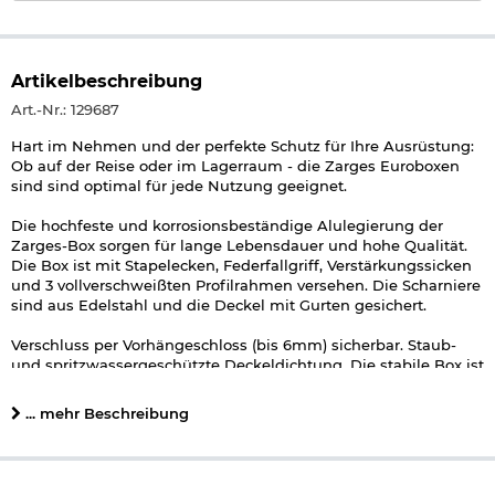
Artikelbeschreibung
Art.-Nr.: 129687
Hart im Nehmen und der perfekte Schutz für Ihre Ausrüstung:
Ob auf der Reise oder im Lagerraum - die Zarges Euroboxen
sind sind optimal für jede Nutzung geeignet.
Die hochfeste und korrosionsbeständige Alulegierung der
Zarges-Box sorgen für lange Lebensdauer und hohe Qualität.
Die Box ist mit Stapelecken, Federfallgriff, Verstärkungssicken
und 3 vollverschweißten Profilrahmen versehen. Die Scharniere
sind aus Edelstahl und die Deckel mit Gurten gesichert.
Verschluss per Vorhängeschloss (bis 6mm) sicherbar. Staub-
und spritzwassergeschützte Deckeldichtung. Die stabile Box ist
auch für nahezu jede Aufgabe des Transportwesens geeignet,
bei der Leichtigkeit und Stabilität wichtig sind.
... mehr Beschreibung
Details zu Zarges Eurobox:
die Verschlüsse lassen sich per Vorhängeschloss sichern