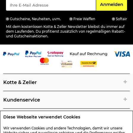
Für den Newsle
Anmelden
Gutscheine, Neuheiten, uvm.
Freie Waffen
Softair
Mit dem kostenlosen Kotte & Zeller Newsletter bleibst du immer auf
dem Laufenden. Du profitierst zusätzlich von regelmäßigen Rabatt-
und Gutscheinaktionen.
Kotte & Zeller
Kundenservice
Diese Webseite verwendet Cookies
Rechtliche Artikelinfos
Wir verwenden Cookies und andere Technologien, damit wir unsere