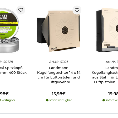
r.
90729
Art.
Nr.
91106
Art.
Nr.
9
al Spitzkopf-
Landmann
Landm
,5mm 400 Stück
Kugelfangtrichter 14 x 14
Kugelfangkast
cm für Luftpistolen und
aus Stahl für 
Luftgewehre
Luftpistolen 
,98€
15,98€
19,9
t verfügbar
sofort verfügbar
sofort ve