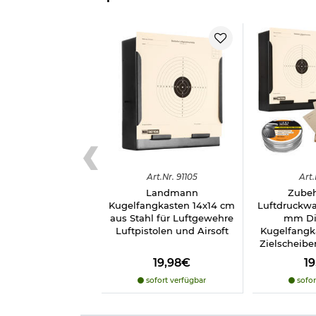
Art.
Nr.
91105
Art.
Landmann
Zubeh
Kugelfangkasten 14x14 cm
Luftdruckwaf
aus Stahl für Luftgewehre
mm Di
Luftpistolen und Airsoft
Kugelfangk
Zielscheibe
19,98€
1
sofort verfügbar
sofor