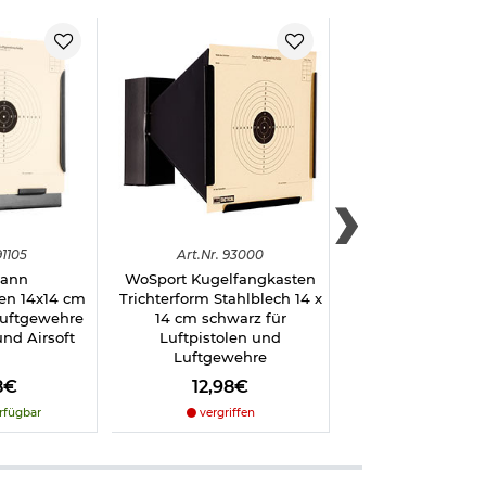
1105
Art.
Nr.
93000
Art.
Nr.
9318
ann
WoSport Kugelfangkasten
Max Tactical CO2
en 14x14 cm
Trichterform Stahlblech 14 x
25 Stück je 
Luftgewehre
14 cm schwarz für
und Airsoft
Luftpistolen und
Luftgewehre
8€
12,98€
18,98€
rfügbar
vergriffen
sofort verfü