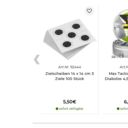
Art.
Nr.
92444
Art.
N
Zielscheiben 14 x 14 cm 5
Max Tactic
Ziele 100 Stück
Diabolos 4
5,50€
6
sofort verfügbar
sofor