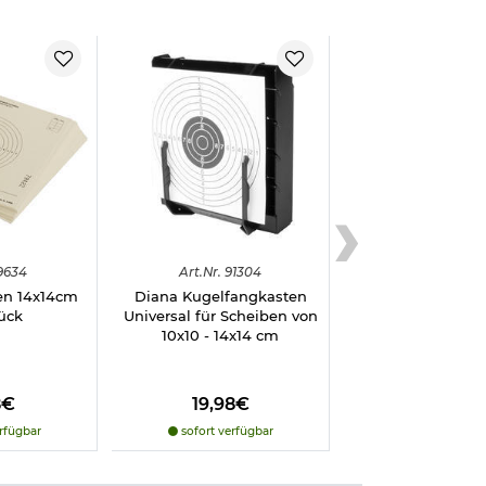
9634
Art.
Nr.
91304
en 14x14cm
Diana Kugelfangkasten
ück
Universal für Scheiben von
10x10 - 14x14 cm
8€
19,98€
rfügbar
sofort verfügbar