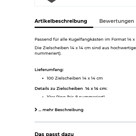
Artikelbeschreibung
Bewertungen
Passend für alle Kugelfangkästen im Format 14 x
Die Zielscheiben 14 x 14 cm sind aus hochwertigem
nummeriert).
Lieferumfang:
100 Zielscheiben 14 x 14 cm
Details zu Zielscheiben 14 x 14 cm:
10er Ring (bis 8 nummeriert)
Maße: 14 x 14 cm
Gewicht: ca. 5 g (pro Stück)
... mehr Beschreibung
Material: Spezialkarton
Hinweis: Richtiger
Umgang mit Druckluft-, Federdruc
Das passt dazu