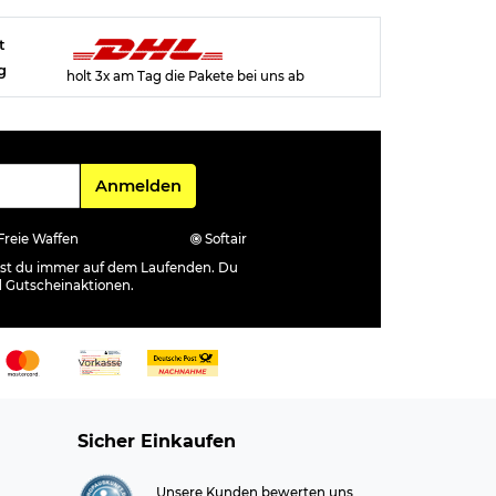
t
g
holt 3x am Tag die Pakete bei uns ab
Für den Newsletter
Anmelden
Freie Waffen
Softair
ibst du immer auf dem Laufenden. Du
d Gutscheinaktionen.
Sicher Einkaufen
Unsere Kunden bewerten uns