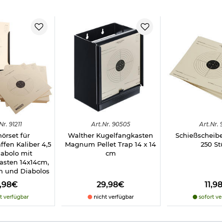
Nr.
91211
Art.
Nr.
90505
Art.
Nr.
örset für
Walther Kugelfangkasten
Schießscheib
fen Kaliber 4,5
Magnum Pellet Trap 14 x 14
250 St
abolo mit
cm
asten 14x14cm,
n und Diabolos
9,98€
29,98€
11,9
t verfügbar
nicht verfügbar
sofort ve