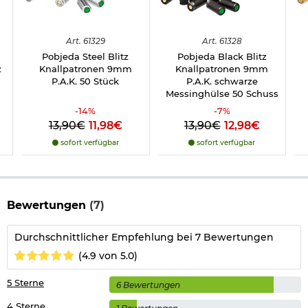
Pfeffergas, Signalmunition
Magazin-Kapazität: 17 + 1 Schuss
Abzug:
Double-Action
Art.
61329
Art.
61328
Gesamtlänge: ca. 201 mm
Pobjeda Steel Blitz
Pobjeda Black Blitz
Gewicht: 830 g
z
Knallpatronen 9mm
Knallpatronen 9mm
Schiene unter dem Lauf: Länge 50mm/ Breite 22mm
P.A.K. 50 Stück
P.A.K. schwarze
Farbe: schwarz-chrom
Messinghülse 50 Schuss
Material Griffschalen: Kunststoffpolymer
Material Schlitten: Metallschlitten
-
14
%
-
7
%
Marke: Zoraki
13,90€
11,98€
13,90€
12,98€
Hersteller: Atak
sofort verfügbar
sofort verfügbar
Wichtige waffenrechtliche Informationen: Artikel frei ab 18
Jahren - Dieser Artikel kann nur versendet werden, wenn Sie
uns einen
Altersnachweis
zusenden, sofern uns dieser noch
Bewertungen
(7)
nicht vorliegt. (Bitte den Link:
"Altersnachweis"
für genaue
Infos anklicken.).
Durchschnittlicher Empfehlung bei 7 Bewertungen
Führen nur mit "
kleinen Waffenschein
"!
(4.9 von 5.0)
Bitte beachten Sie auch folgenden Link:
Umgang mit Gas- und Signalwaffen
.
5 Sterne
6 Bewertungen
4 Sterne