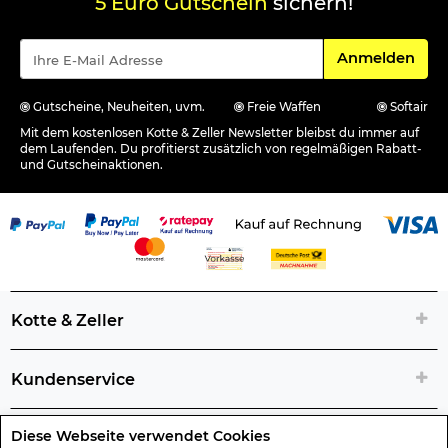
5 Euro Gutschein
sichern!
Für den Newsle
Anmelden
Gutscheine, Neuheiten, uvm.
Freie Waffen
Softair
Mit dem kostenlosen Kotte & Zeller Newsletter bleibst du immer auf
dem Laufenden. Du profitierst zusätzlich von regelmäßigen Rabatt-
und Gutscheinaktionen.
Kotte & Zeller
Kundenservice
Diese Webseite verwendet Cookies
Rechtliche Artikelinfos