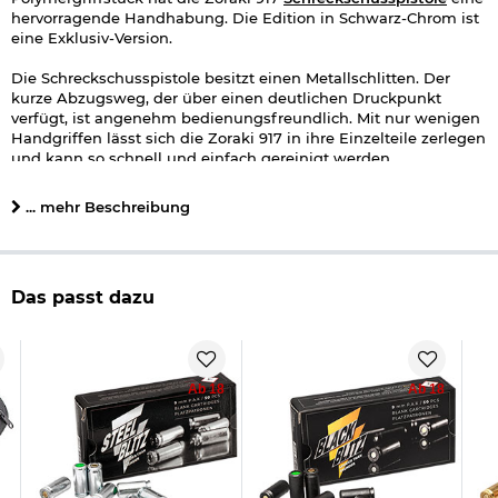
hervorragende Handhabung. Die Edition in Schwarz-Chrom ist
eine Exklusiv-Version.
Die Schreckschusspistole besitzt einen Metallschlitten. Der
kurze Abzugsweg, der über einen deutlichen Druckpunkt
verfügt, ist angenehm bedienungsfreundlich. Mit nur wenigen
Handgriffen lässt sich die Zoraki 917 in ihre Einzelteile zerlegen
und kann so schnell und einfach gereinigt werden.
Geliefert wird die Zoraki 917 im Kal. 9mm
P.A.K.
inklusive
... mehr Beschreibung
einem Abschussbecher zum Verschießen von Signaleffekten,
einer Reinigungsbürste und einem Kunststoff-Koffer.
Lieferumfang:
Das passt dazu
Zoraki 917
Schreckschuss
-Pistole Kal. 9mm
P.A.K schwarz-chrom
Handbuch
Reinigungsbürste
Abschussbecher
Ab 18
Ab 18
Kunststoff-Waffenkoffer
Details zu Zoraki 917 Schreckschuss-Pistole:
Kaliber: 9mm P.A.K.
Zugelassene Munition: Knall/Platzpatronen, CS- und