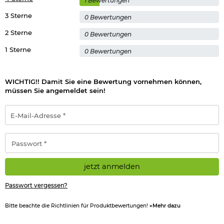
1 Bewertungen
3 Sterne
0 Bewertungen
Achtung:
2 Sterne
0 Bewertungen
Gefahr durch Feuer oder Splitter, Spreng- und
1 Sterne
0 Bewertungen
Wurfstücke.
Von Hitze, heißen Oberflächen, Funken, offenen
Flammen sowie anderen Zündquellen fernhalten.
Nicht rauchen.
WICHTIG!! Damit Sie eine Bewertung vornehmen können,
müssen Sie angemeldet sein!
Herstellerinformationen
E-
Mail-
Adresse
*
Passwort
*
jetzt anmelden
Passwort vergessen?
Bitte beachte die Richtlinien für Produktbewertungen!
»Mehr dazu