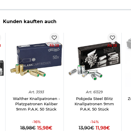
Kunden kauften auch
8
Ab 18
Ab 18
Art.
3593
Art.
61329
Walther Knallpatronen -
Pobjeda Steel Blitz
Z
Platzpatronen Kaliber
Knallpatronen 9mm
9mm P.A.K. 50 Stück
P.A.K. 50 Stück
-
16
%
-
14
%
18,98€
15,98€
13,90€
11,98€