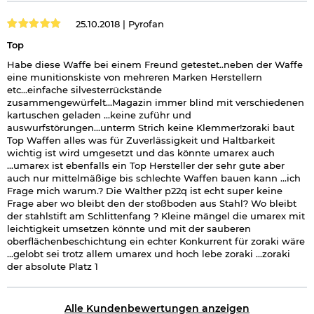
25.10.2018 |
Pyrofan
Top
Habe diese Waffe bei einem Freund getestet..neben der Waffe
eine munitionskiste von mehreren Marken Herstellern
etc...einfache silvesterrückstände
zusammengewürfelt...Magazin immer blind mit verschiedenen
kartuschen geladen ...keine zuführ und
auswurfstörungen...unterm Strich keine Klemmer!zoraki baut
Top Waffen alles was für Zuverlässigkeit und Haltbarkeit
wichtig ist wird umgesetzt und das könnte umarex auch
...umarex ist ebenfalls ein Top Hersteller der sehr gute aber
auch nur mittelmäßige bis schlechte Waffen bauen kann ...ich
Frage mich warum.? Die Walther p22q ist echt super keine
Frage aber wo bleibt den der stoßboden aus Stahl? Wo bleibt
der stahlstift am Schlittenfang ? Kleine mängel die umarex mit
leichtigkeit umsetzen könnte und mit der sauberen
oberflächenbeschichtung ein echter Konkurrent für zoraki wäre
...gelobt sei trotz allem umarex und hoch lebe zoraki ...zoraki
der absolute Platz 1
Alle Kundenbewertungen anzeigen