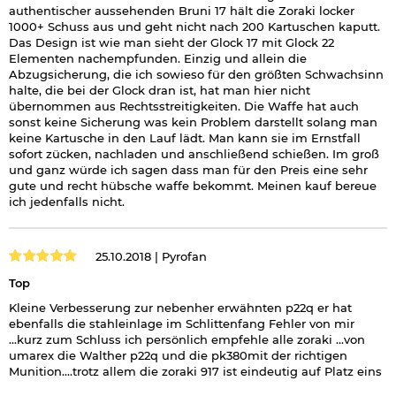
authentischer aussehenden Bruni 17 hält die Zoraki locker
1000+ Schuss aus und geht nicht nach 200 Kartuschen kaputt.
Das Design ist wie man sieht der Glock 17 mit Glock 22
Elementen nachempfunden. Einzig und allein die
Abzugsicherung, die ich sowieso für den größten Schwachsinn
halte, die bei der Glock dran ist, hat man hier nicht
übernommen aus Rechtsstreitigkeiten. Die Waffe hat auch
sonst keine Sicherung was kein Problem darstellt solang man
keine Kartusche in den Lauf lädt. Man kann sie im Ernstfall
sofort zücken, nachladen und anschließend schießen. Im groß
und ganz würde ich sagen dass man für den Preis eine sehr
gute und recht hübsche waffe bekommt. Meinen kauf bereue
ich jedenfalls nicht.
25.10.2018 |
Pyrofan
Top
Kleine Verbesserung zur nebenher erwähnten p22q er hat
ebenfalls die stahleinlage im Schlittenfang Fehler von mir
...kurz zum Schluss ich persönlich empfehle alle zoraki ...von
umarex die Walther p22q und die pk380mit der richtigen
Munition....trotz allem die zoraki 917 ist eindeutig auf Platz eins