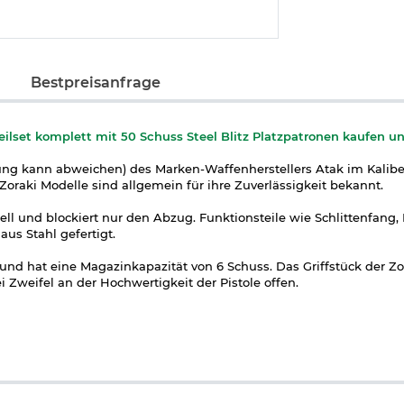
Bestpreisanfrage
eilset komplett mit 50 Schuss Steel Blitz Platzpatronen kaufen u
g kann abweichen) des Marken-Waffenherstellers Atak im Kali
Zoraki Modelle sind allgemein für ihre Zuverlässigkeit bekannt.
ll und blockiert nur den Abzug. Funktionsteile wie Schlittenfang, 
s Stahl gefertigt.
 und hat eine Magazinkapazität von 6 Schuss. Das Griffstück der Zo
i Zweifel an der Hochwertigkeit der Pistole offen.
t einem Abschussbecher und einer Reinigungsbürste in einem
ronen der Marke Pobjeda. Die Platzpatronen sind zur Selbstverteid
sternen verwendbar.