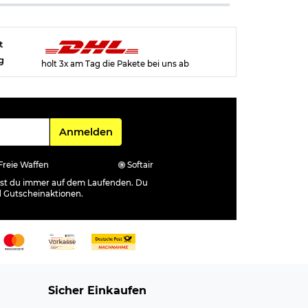
t
g
holt 3x am Tag die Pakete bei uns ab
Für den Newsletter
Anmelden
Freie Waffen
Softair
ibst du immer auf dem Laufenden. Du
d Gutscheinaktionen.
Sicher Einkaufen