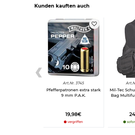
Kunden kauften auch
Herstellerinformationen:
Knallpatronen Steel Blitz: Kotte & Zeller GmbH, In
Zoraki 906: ESC GmbH, Am Rotbuehl 3, DE, 8956
Art.
Nr.
3745
Art.
N
Pfefferpatronen extra stark
Mil-Tec Schu
9 mm P.A.K.
Bag Multifu
19,98€
2
vergriffen
sofor