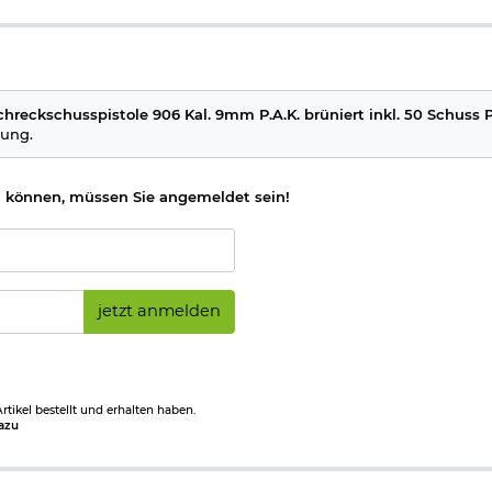
 P.A.K.:
chreckschusspistole 906 Kal. 9mm P.A.K. brüniert inkl. 50 Schuss P
tung.
 können, müssen Sie angemeldet sein!
frei ab 18 Jahren - Dieser Artikel kann nur versendet werden, wen
icht vorliegt. (bitte den Link:
"Altersnachweis"
für genaue Infos a
jetzt anmelden
mit Gas- und Signalwaffen
.
tikel bestellt und erhalten haben.
azu