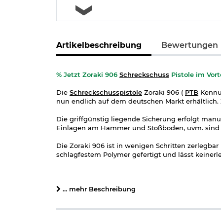
Artikelbeschreibung
Bewertungen
% Jetzt Zoraki 906
Schreckschuss
Pistole im Vort
Die
Schreckschusspistole
Zoraki 906 (
PTB
Kennun
nun endlich auf dem deutschen Markt erhältlich. 
Die griffgünstig liegende Sicherung erfolgt manue
Einlagen am Hammer und Stoßboden, uvm. sind au
Die Zoraki 906 ist in wenigen Schritten zerlegbar
schlagfestem Polymer gefertigt und lässt keinerle
Die Schreckschusspistole 906 wird zusammen mi
schaumstoffgepolsterten Waffenkoffer geliefert.
... mehr Beschreibung
Im Set dabei sind 50 Schuss Steel Blitz Platzpat
zum Verschießen von Feuerwerksmunition/Signal