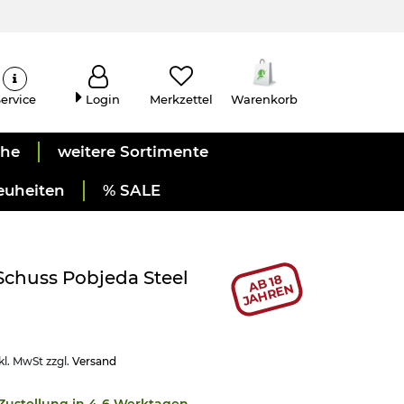
ervice
Login
Merkzettel
Warenkorb
uhe
weitere Sortimente
euheiten
% SALE
 Schuss Pobjeda Steel
AB 18
JAHREN
kl. MwSt zzgl.
Versand
- Zustellung in 4-6 Werktagen