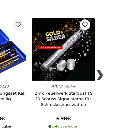
0329
Art.
Nr.
61544
Art.
Nr.
6154
ungsset Kal.
Zink Feuerwerk Stardust TS
Zink Feuerwerk Tw
eilig
10 Schuss Signalsterne für
10 Schuss Signals
Schreckschusswaffen
Schreckschuss
8€
6,98€
6,98€
rfügbar
sofort verfügbar
sofort verfü