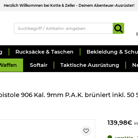
Herzlich Willkommen bei Kotte & Zeller - Deinem Abenteuer-Ausrüster!
S
g
Rucksäcke & Taschen
Bekleidung & Sch
Waffen
Softair
Taktische Ausrüstung
N
istole 906 Kal. 9mm P.A.K. brüniert inkl. 50
139,98€
in
vorrätig 