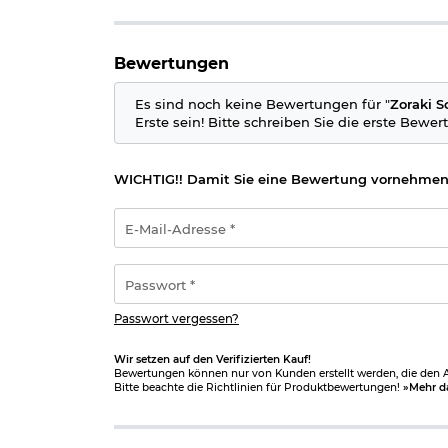
Ausführung: brüniert
Marke: Zoraki
Bewertungen
Details zu Pobjeda Steel Blitz Knallpatronen 9mm
Typ: Knallpatronen / Platzpatronen
Es sind noch keine Bewertungen für "
Zoraki S
Kaliber: 9mm P.A.K.
Erste sein! Bitte schreiben Sie die erste Bewer
Material: Stahlhülse
Menge: 50 Schuss
Marke: Pobjeda
WICHTIG!! Damit Sie eine Bewertung vornehmen
E-
Mail-
Wichtige waffenrechtliche Informationen: Artikel 
Adresse
Altersnachweis
zusenden, sofern uns dieser noch n
*
Passwort
*
Bitte beachten Sie auch folgenden Link:
Umgang 
Passwort vergessen?
Wir setzen auf den Verifizierten Kauf!
Bewertungen können nur von Kunden erstellt werden, die den Ar
Bitte beachte die Richtlinien für Produktbewertungen!
»Mehr d