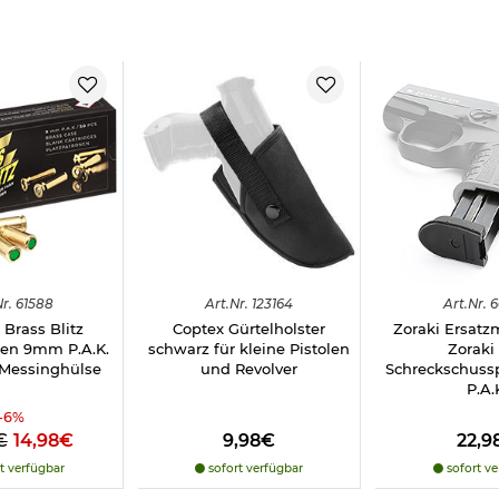
 brüniert
koffer
Knallpatronen Kaliber 9mm P.A.K.
.A.K. brüniert:
r.
61588
Art.
Nr.
123164
Art.
Nr.
6
Brass Blitz
Coptex Gürtelholster
Zoraki Ersatz
nen 9mm P.A.K.
schwarz für kleine Pistolen
Zoraki
 Messinghülse
und Revolver
Schreckschuss
P.A.
-
6
%
€
14,98€
9,98€
22,9
t verfügbar
sofort verfügbar
sofort ve
f