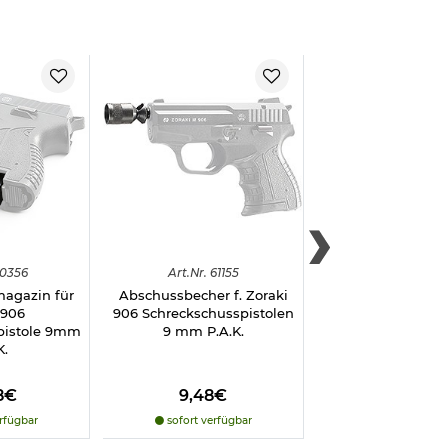
0356
Art.
Nr.
61155
Art.
Nr.
602
magazin für
Abschussbecher f. Zoraki
Umarex Abzugssch
 906
906 Schreckschusspistolen
Pistolen und Gew
pistole 9mm
9 mm P.A.K.
inkl. 2 Schlü
K.
8€
9,48€
9,98€
rfügbar
sofort verfügbar
sofort verfü