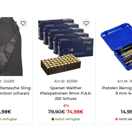
dustriestr. 8, DE, 95365, Rugendorf,
info@kotte-zeller.de
4, Nattheim bei Heidenheim,
office@escgmbh.biz
r.
124915
Art.
Nr.
60569
Art.
Nr.
9
ltertasche Sling
Sparset Walther
Pistolen Reinig
nction schwarz
Platzpatronen 9mm P.A.K.
9 mm 6-t
250 Schuss
-
6
%
4,98€
79,90€
74,98€
14,9
t verfügbar
sofort verfügbar
nicht ve