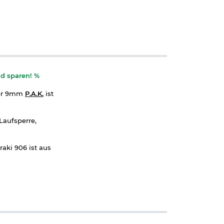
nd sparen!
%
ber 9mm
P.A.K.
ist
Laufsperre,
raki 906 ist aus
igung und auch