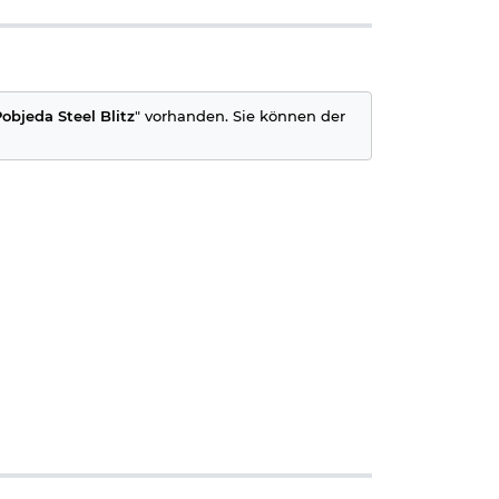
objeda Steel Blitz
" vorhanden. Sie können der
n Sie uns einen
nklicken)