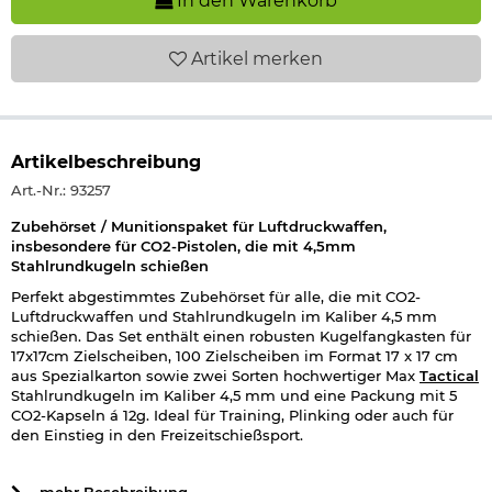
In den Warenkorb
Artikel
merken
Artikelbeschreibung
Art.-Nr.: 93257
Zubehörset / Munitionspaket für Luftdruckwaffen,
insbesondere für CO2-Pistolen, die mit 4,5mm
Stahlrundkugeln schießen
Perfekt abgestimmtes Zubehörset für alle, die mit CO2-
Luftdruckwaffen und Stahlrundkugeln im Kaliber 4,5 mm
schießen. Das Set enthält einen robusten Kugelfangkasten für
17x17cm Zielscheiben, 100 Zielscheiben im Format 17 x 17 cm
aus Spezialkarton sowie zwei Sorten hochwertiger Max
Tactical
Stahlrundkugeln im Kaliber 4,5 mm und eine Packung mit 5
CO2-Kapseln á 12g. Ideal für Training, Plinking oder auch für
den Einstieg in den Freizeitschießsport.
Der Kugelfangkasten kann wahlweise stehend oder hängend
verwendet werden.
... mehr Beschreibung