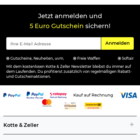
Jetzt anmelden und
5 Euro Gutschein
sichern!
Für den Newsle
Anmelden
Gutscheine, Neuheiten, uvm.
Freie Waffen
Softair
Mit dem kostenlosen Kotte & Zeller Newsletter bleibst du immer auf
dem Laufenden. Du profitierst zusätzlich von regelmäßigen Rabatt-
und Gutscheinaktionen.
Kotte & Zeller