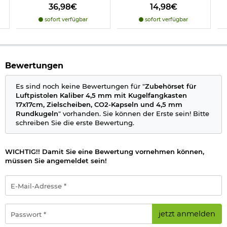
schlimme körperliche Verletzungen hervorrufen.
36,98€
14,98€
sofort verfügbar
sofort verfügbar
Herstellerinformationen:
Kotte & Zeller GmbH, Industriestr. 8, DE, 95365, Rugendorf,
info@kotte-zeller.de
, DE 62797633
Bewertungen
Es sind noch keine Bewertungen für "
Zubehörset für
Luftpistolen Kaliber 4,5 mm mit Kugelfangkasten
17x17cm, Zielscheiben, CO2-Kapseln und 4,5 mm
Rundkugeln
" vorhanden. Sie können der Erste sein! Bitte
schreiben Sie die erste Bewertung.
WICHTIG!! Damit Sie eine Bewertung vornehmen können,
müssen Sie angemeldet sein!
E-
Mail-
Adresse
*
Passwort
jetzt anmelden
*