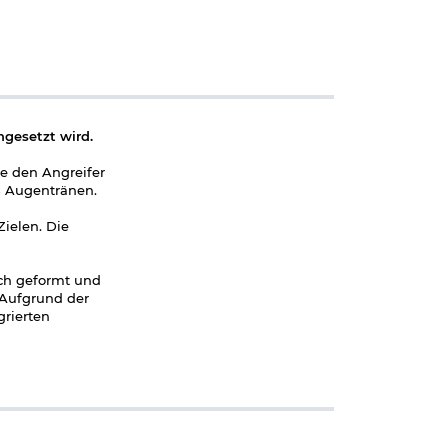
ngesetzt wird.
ie den Angreifer
s Augentränen.
Zielen. Die
sch geformt und
 Aufgrund der
grierten