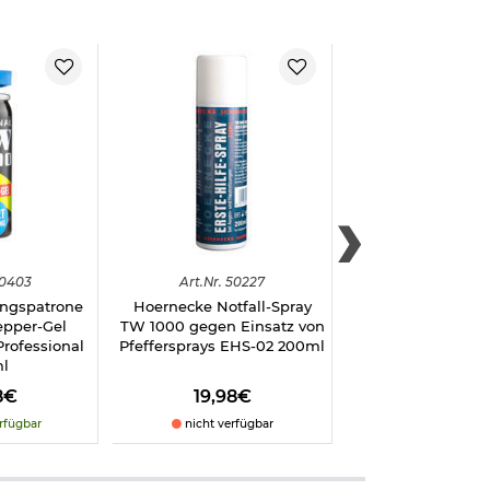
0403
Art.
Nr.
50227
Art.
Nr.
5039
ingspatrone
Hoernecke Notfall-Spray
Abwehrspray TW
epper-Gel
TW 1000 gegen Einsatz von
Gas Profi-Version,
rofessional
Pfeffersprays EHS-02 200ml
Metallcli
ml
-
7
%
8€
19,98€
36,95€
34,
rfügbar
nicht verfügbar
sofort verfü
, Atemnot,