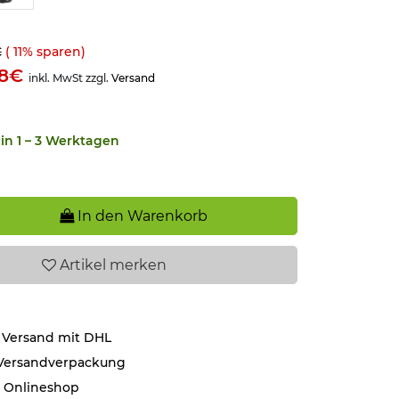
€
(
11
% sparen)
48€
inkl. MwSt zzgl.
Versand
in 1 – 3 Werktagen
In den Warenkorb
Artikel
merken
 Versand mit DHL
 Versandverpackung
r Onlineshop