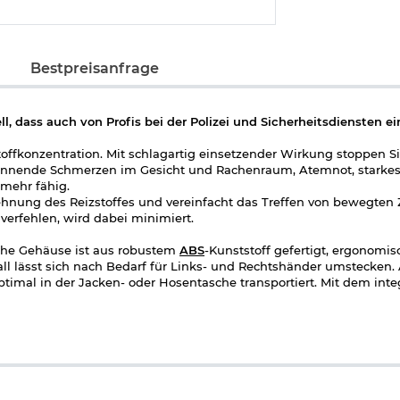
Bestpreisanfrage
 dass auch von Profis bei der Polizei und Sicherheitsdiensten ei
stoffkonzentration. Mit schlagartig einsetzender Wirkung stoppen S
brennende Schmerzen im Gesicht und Rachenraum, Atemnot, starke
 mehr fähig.
dehnung des Reizstoffes und vereinfacht das Treffen von bewegten 
verfehlen, wird dabei minimiert.
iche Gehäuse ist aus robustem
ABS
-Kunststoff gefertigt, ergonomi
tall lässt sich nach Bedarf für Links- und Rechtshänder umstecken.
timal in der Jacken- oder Hosentasche transportiert. Mit dem inte
n Kleidung, Gürtel, Rucksack,... befestigen.
emlos intuitiv richtig bedient werden.
ie bei uns im Onlineshop und unter der Artikelbeschreibung.