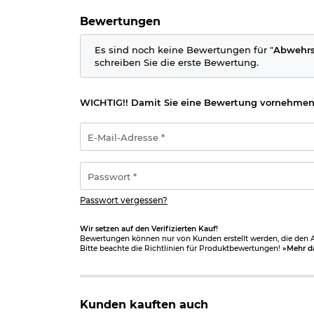
starker Tränenfluss. Der Betroffene ist zu keine
Tränengas bekannt.
Bewertungen
Warnhinweise nach Verordnung (EG) Nr. 1272/20
Es sind noch keine Bewertungen für "
Abwehrsp
schreiben Sie die erste Bewertung.
WICHTIG!! Damit Sie eine Bewertung vornehmen
Herstellerinformationen
E-
Mail-
Adresse
*
Passwort
*
Passwort vergessen?
Wir setzen auf den Verifizierten Kauf!
Bewertungen können nur von Kunden erstellt werden, die den Ar
Bitte beachte die Richtlinien für Produktbewertungen!
»Mehr d
Kunden kauften auch