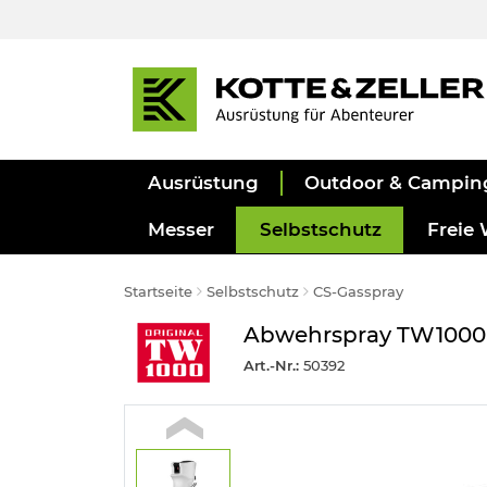
Ausrüstung
Outdoor & Campin
Messer
Selbstschutz
Freie 
Startseite
Selbstschutz
CS-Gasspray
Abwehrspray TW1000 CS
Art.-Nr.:
50392