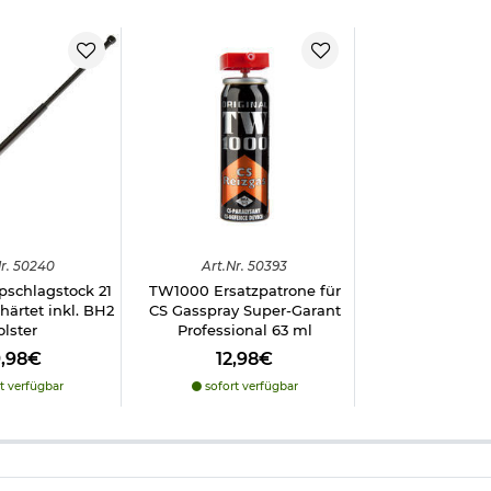
r.
50240
Art.
Nr.
50393
pschlagstock 21
TW1000 Ersatzpatrone für
härtet inkl. BH2
CS Gasspray Super-Garant
lster
Professional 63 ml
9,98€
12,98€
t verfügbar
sofort verfügbar