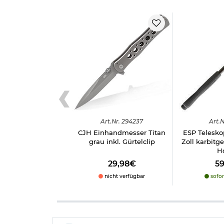
Art.
Nr.
294237
Art.
N
CJH Einhandmesser Titan
ESP Telesko
grau inkl. Gürtelclip
Zoll karbitge
Ho
29,98€
5
nicht verfügbar
sofor