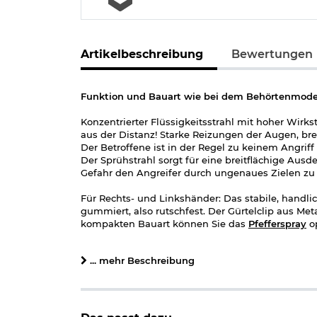
Artikelbeschreibung
Bewertungen
Funktion und Bauart wie bei dem Behörtenmodell,
Konzentrierter Flüssigkeitsstrahl mit hoher Wirk
aus der Distanz! Starke Reizungen der Augen, 
Der Betroffene ist in der Regel zu keinem Angriff
Der Sprühstrahl sorgt für eine breitflächige Aus
Gefahr den Angreifer durch ungenaues Zielen zu 
Für Rechts- und Linkshänder: Das stabile, handl
gummiert, also rutschfest. Der Gürtelclip aus Me
kompakten Bauart können Sie das
Pfefferspray
op
Leichtmetall-Gürtelclip lässt es sich auch sicher a
... mehr Beschreibung
Das Gerät kann auch von ungübten Personen probl
Ersatzkartuschen bzw. Nachfüllpatronen finden S
Lieferumfang: