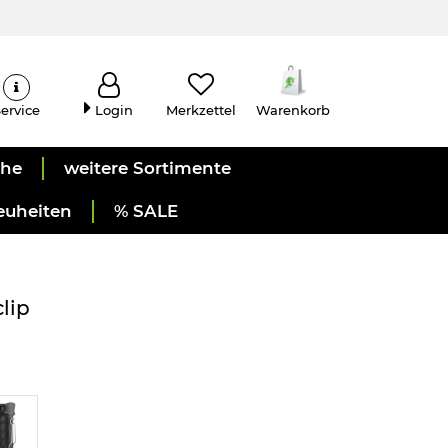
ervice
Login
Merkzettel
Warenkorb
uhe
weitere Sortimente
euheiten
% SALE
lip