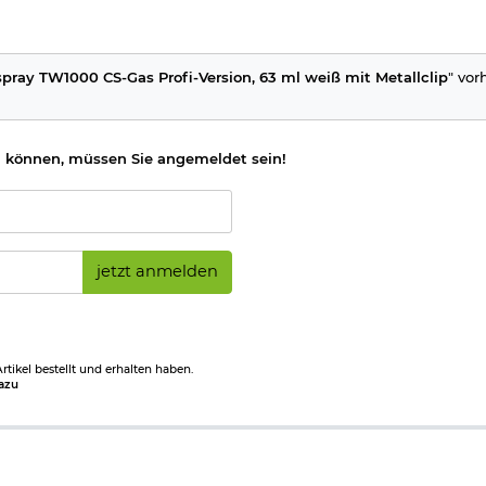
m weiteren Angriff fähig. In Deutschland ist CS-Gas auch unter de
08 (GHS/CLP-Verordnung)
ray TW1000 CS-Gas Profi-Version, 63 ml weiß mit Metallclip
" vor
 können, müssen Sie angemeldet sein!
jetzt anmelden
tikel bestellt und erhalten haben.
azu