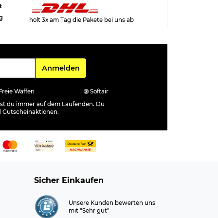
t
g
holt 3x am Tag die Pakete bei uns ab
Für den Newsletter
Anmelden
Freie Waffen
Softair
ibst du immer auf dem Laufenden. Du
d Gutscheinaktionen.
Sicher Einkaufen
Unsere Kunden bewerten uns
mit "Sehr gut"