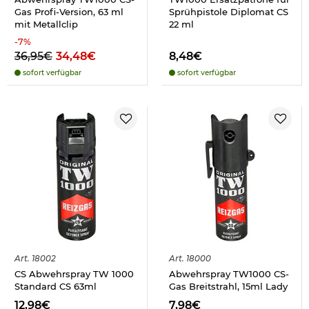
Gas Profi-Version, 63 ml
Sprühpistole Diplomat CS
mit Metallclip
22 ml
-
7
%
36,95€
34,48€
8,48€
sofort verfügbar
sofort verfügbar
Art.
18002
Art.
18000
CS Abwehrspray TW 1000
Abwehrspray TW1000 CS-
Standard CS 63ml
Gas Breitstrahl, 15ml Lady
12,98€
7,98€