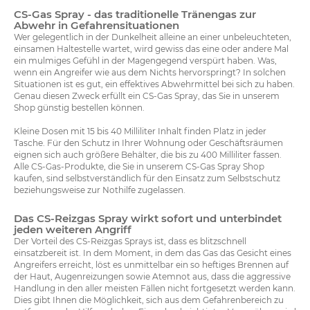
CS-Gas Spray - das traditionelle Tränengas zur
Abwehr in Gefahrensituationen
Wer gelegentlich in der Dunkelheit alleine an einer unbeleuchteten,
einsamen Haltestelle wartet, wird gewiss das eine oder andere Mal
ein mulmiges Gefühl in der Magengegend verspürt haben. Was,
wenn ein Angreifer wie aus dem Nichts hervorspringt? In solchen
Situationen ist es gut, ein effektives Abwehrmittel bei sich zu haben.
Genau diesen Zweck erfüllt ein CS-Gas Spray, das Sie in unserem
Shop günstig bestellen können.
Kleine Dosen mit 15 bis 40 Milliliter Inhalt finden Platz in jeder
Tasche. Für den Schutz in Ihrer Wohnung oder Geschäftsräumen
eignen sich auch größere Behälter, die bis zu 400 Milliliter fassen.
Alle CS-Gas-Produkte, die Sie in unserem CS-Gas Spray Shop
kaufen, sind selbstverständlich für den Einsatz zum Selbstschutz
beziehungsweise zur Nothilfe zugelassen.
Das CS-Reizgas Spray wirkt sofort und unterbindet
jeden weiteren Angriff
Der Vorteil des CS-Reizgas Sprays ist, dass es blitzschnell
einsatzbereit ist. In dem Moment, in dem das Gas das Gesicht eines
Angreifers erreicht, löst es unmittelbar ein so heftiges Brennen auf
der Haut, Augenreizungen sowie Atemnot aus, dass die aggressive
Handlung in den aller meisten Fällen nicht fortgesetzt werden kann.
Dies gibt Ihnen die Möglichkeit, sich aus dem Gefahrenbereich zu