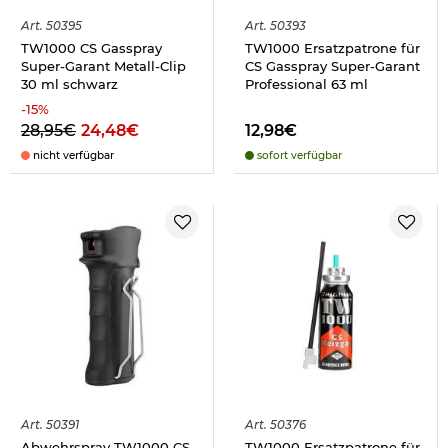
Art.
50395
Art.
50393
TW1000 CS Gasspray
TW1000 Ersatzpatrone für
Super-Garant Metall-Clip
CS Gasspray Super-Garant
30 ml schwarz
Professional 63 ml
-
15
%
28,95€
24,48€
12,98€
nicht verfügbar
sofort verfügbar
Art.
50391
Art.
50376
Abwehrspray TW1000 CS-
TW1000 Ersatzpatrone für