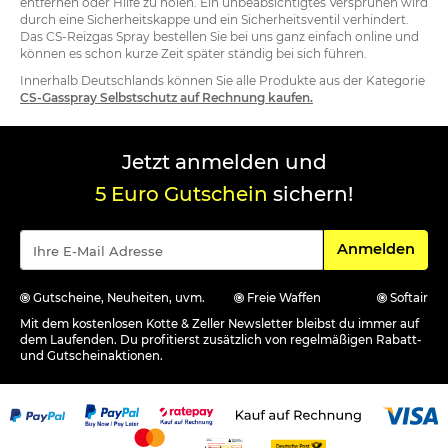
entfernen oder Hilfe zu holen. Ein unbeabsichtigtes Versprühen wird
durch eine Sicherheitskappe und ein Sicherheitsventil verhindert.
Das CS-Reizgas Spray bestellen Sie bei uns ganz einfach online und
können es schon kurze Zeit später ständig bei sich führen.
Innerhalb Deutschlands können Sie alle Produkte aus der Kategorie
CS-Gasspray Selbstschutz auf Rechnung kaufen.
Jetzt anmelden und
5 Euro Gutschein
sichern!
Für den Newsle
Anmelden
Gutscheine, Neuheiten, uvm.
Freie Waffen
Softair
Mit dem kostenlosen Kotte & Zeller Newsletter bleibst du immer auf
dem Laufenden. Du profitierst zusätzlich von regelmäßigen Rabatt-
und Gutscheinaktionen.