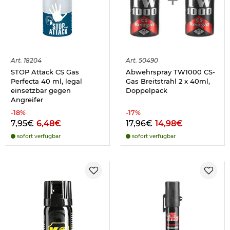
Art.
18204
Art.
50490
STOP Attack CS Gas
Abwehrspray TW1000 CS-
Perfecta 40 ml, legal
Gas Breitstrahl 2 x 40ml,
einsetzbar gegen
Doppelpack
Angreifer
-
18
%
-
17
%
7,95€
6,48€
17,96€
14,98€
sofort verfügbar
sofort verfügbar