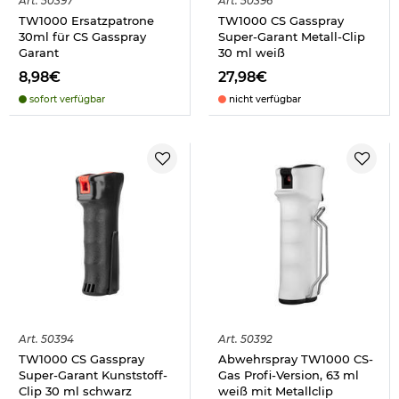
Art.
50397
Art.
50396
TW1000 Ersatzpatrone
TW1000 CS Gasspray
30ml für CS Gasspray
Super-Garant Metall-Clip
Garant
30 ml weiß
8,98€
27,98€
sofort verfügbar
nicht verfügbar
Art.
50394
Art.
50392
TW1000 CS Gasspray
Abwehrspray TW1000 CS-
Super-Garant Kunststoff-
Gas Profi-Version, 63 ml
Clip 30 ml schwarz
weiß mit Metallclip