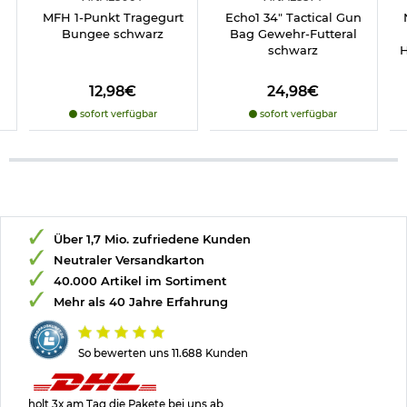
MFH 1-Punkt Tragegurt
Echo1 34" Tactical Gun
Bungee schwarz
Bag Gewehr-Futteral
schwarz
H
12,98€
24,98€
sofort verfügbar
sofort verfügbar
Über 1,7 Mio. zufriedene Kunden
Neutraler Versandkarton
40.000 Artikel im Sortiment
Mehr als 40 Jahre Erfahrung
So bewerten uns 11.688 Kunden
holt 3x am Tag die Pakete bei uns ab