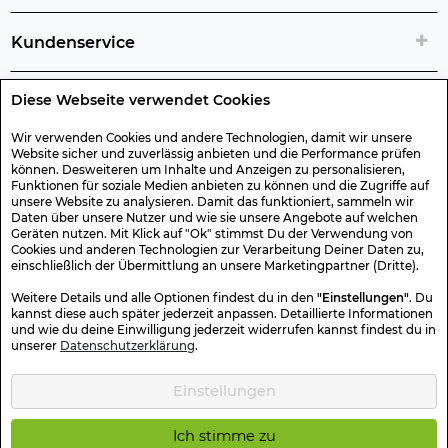
Kundenservice
Diese Webseite verwendet Cookies
Rechtliche Artikelinfos
Wir verwenden Cookies und andere Technologien, damit wir unsere
Website sicher und zuverlässig anbieten und die Performance prüfen
Geschenk-Gutscheine
können. Desweiteren um Inhalte und Anzeigen zu personalisieren,
Funktionen für soziale Medien anbieten zu können und die Zugriffe auf
unsere Website zu analysieren. Damit das funktioniert, sammeln wir
Versand & Rücksendung
Daten über unsere Nutzer und wie sie unsere Angebote auf welchen
Geräten nutzen. Mit Klick auf "Ok" stimmst Du der Verwendung von
Cookies und anderen Technologien zur Verarbeitung Deiner Daten zu,
einschließlich der Übermittlung an unsere Marketingpartner (Dritte).
Sonstiges
Weitere Details und alle Optionen findest du in den
"Einstellungen"
. Du
kannst diese auch später jederzeit anpassen. Detaillierte Informationen
und wie du deine Einwilligung jederzeit widerrufen kannst findest du in
Sicher Einkaufen
unserer
Datenschutzerklärung
.
Einstellungen
Kotte & Zeller 2026 © Alle Rechte vorbehalten. Die durchgestrichenen
Preise entsprechen dem bisherigen Preis.
Ich stimme zu