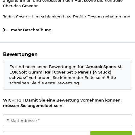
angenehm an und verbessern den Halt sowie die Kontrolle
über das Gewehr.
Jedes Cover ist im schlanken Low-Profile-Design gehalten und
deckt drei M-LOK Öffnungen ab. Durch das flexible Material
lassen sich die Panels einfach montieren und bei Bedarf auch
... mehr Beschreibung
einfach kürzen. Die flache Bauweise sorgt dafür, dass die
Handlage angenehm bleibt, ohne aufzutragen oder zu stören.
Enthalten sind insgesamt vier Rail Cover Streifen in der langen
Bewertungen
3-Panel Variante. Perfekt, um freie M-LOK Slots abzudecken
und die Griffigkeit zu steigern.
Es sind noch keine Bewertungen für "
Amarok Sports M-
Eigenschaften:
LOK Soft Gummi Rail Cover Set 3 Panels (4 Stück)
schwarz
" vorhanden. Sie können der Erste sein! Bitte
Farbe: schwarz
schreiben Sie die erste Bewertung.
Material: Spezielles Gummimaterial
Länge: ca. 120 mm
Breite: ca. 16 mm
WICHTIG!! Damit Sie eine Bewertung vornehmen können,
Höhe: ca. 4 mm (ab Schiene)
müssen Sie angemeldet sein!
Passend bei: allen Schienen mit M-LOK Aufnahmen
Hersteller: Amarok Sports
E-
Mail-
Herstellerinformationen
Adresse
*
Passwort