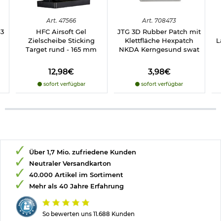
EAA - Witness
FN - FNX-45; FN509; FNH-45
Art.
47566
Art.
708473
Glock 17; 19; 19X; 21; 26; 34; 42; 43 - Gen4 - Gen 5
43
HFC Airsoft Gel
JTG 3D Rubber Patch mit
Hi Point - C9
Zielscheibe Sticking
Klettfläche Hexpatch
L
IWI - Jericho 941F
Target rund - 165 mm
NKDA Kerngesund swat
Kahr - cw45
KelTec - PF9
SIG Sauer - P226; P320; P320SC; P938; SP2022
12,98€
3,98€
Smith & Wesson - M&P 9mm -.40 -.45; M&P Shield; M&P
sofort verfügbar
sofort verfügbar
compact; M2.0
Springfield - XDs; XD; XDM; XDE
Steyr - M9-A1
Ruger - American 9mm; SR9
Taurus - PT709; PT809; 840; PT100; PT92; G2c; PT111;
PT140; PT145; 24/7
Tokarov - T33
Wather - P99QA
Über 1,7 Mio. zufriedene Kunden
Neutraler Versandkarton
Herstellerinformationen
40.000 Artikel im Sortiment
Mehr als 40 Jahre Erfahrung
Verantwortliche Person für die EU
So bewerten uns 11.688 Kunden