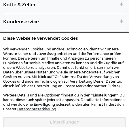
Kotte & Zeller
Kundenservice
Diese Webseite verwendet Cookies
Rechtliche Artikelinfos
Wir verwenden Cookies und andere Technologien, damit wir unsere
Website sicher und zuverlässig anbieten und die Performance prüfen
Geschenk-Gutscheine
können. Desweiteren um Inhalte und Anzeigen zu personalisieren,
Funktionen für soziale Medien anbieten zu können und die Zugriffe auf
unsere Website zu analysieren. Damit das funktioniert, sammeln wir
Versand & Rücksendung
Daten über unsere Nutzer und wie sie unsere Angebote auf welchen
Geräten nutzen. Mit Klick auf "Ok" stimmst Du der Verwendung von
Cookies und anderen Technologien zur Verarbeitung Deiner Daten zu,
einschließlich der Übermittlung an unsere Marketingpartner (Dritte).
Sonstiges
Weitere Details und alle Optionen findest du in den
"Einstellungen"
. Du
kannst diese auch später jederzeit anpassen. Detaillierte Informationen
und wie du deine Einwilligung jederzeit widerrufen kannst findest du in
Sicher Einkaufen
unserer
Datenschutzerklärung
.
Einstellungen
Kotte & Zeller 2026 © Alle Rechte vorbehalten. Die durchgestrichenen