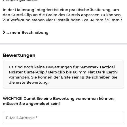
In der Halterung integriert ist eine praktische Justierung, um
den Gürtel-Clip an die Breite des Gürtels anpassen zu können.
Zur Verfügung stehen vier Einstellungen - ca. 41 mm / 51 mm /
60 mm und 66 mm. Die Arretierung sorgt dafür, dass auch bei
schmäleren Gürtel die Halterung sicher sitzt.
... mehr Beschreibung
Die Montage am Holster ist dank des durchdachten Systems
sehr einfach. Der Belt-Clip wird, wie das sogenannte Paddle,
durch eine Schraubmontage am Holster angebracht.
Bewertungen
Die Schraube und Mutter wird vom Holster weiterverwendet
und ist bei diesem Artikel nicht enthalten.
Es sind noch keine Bewertungen für "
Amomax Tactical
Holster Gürtel-Clip / Belt-Clip bis 66 mm Flat Dark Earth
"
Details:
vorhanden. Sie können der Erste sein! Bitte schreiben Sie
die erste Bewertung.
Gürtel-Clip / Belt-Clip für alle Amomax Tactical Holster
Für Gürtelbreiten bis zu ca. 66 mm
Material: Polymer-Verbundkunststoff
WICHTIG!! Damit Sie eine Bewertung vornehmen können,
Farbe: Flat Dark Earth
müssen Sie angemeldet sein!
Hersteller: Amomax by Cytac Technology Ltd.
E-
Herstellerinformationen
Mail-
Adresse
Verantwortliche Person für die EU