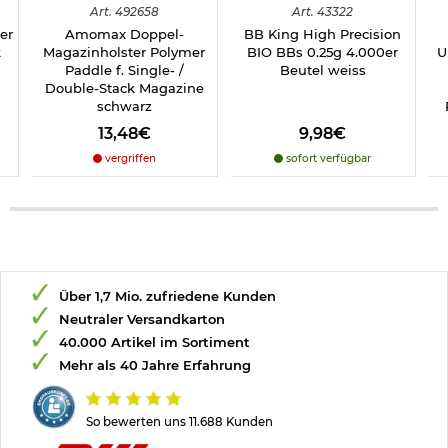
Art.
492658
Art.
43322
er
Amomax Doppel-
BB King High Precision
k
Magazinholster Polymer
BIO BBs 0.25g 4.000er
U
Paddle f. Single- /
Beutel weiss
Double-Stack Magazine
schwarz
13,48€
9,98€
vergriffen
sofort verfügbar
Über 1,7 Mio. zufriedene Kunden
Neutraler Versandkarton
40.000 Artikel im Sortiment
Mehr als 40 Jahre Erfahrung
So bewerten uns 11.688 Kunden