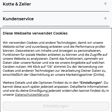
Kotte & Zeller
Kundenservice
Diese Webseite verwendet Cookies
Rechtliche Artikelinfos
Wir verwenden Cookies und andere Technologien, damit wir unsere
Website sicher und zuverlässig anbieten und die Performance prüfen
Geschenk-Gutscheine
können. Desweiteren um Inhalte und Anzeigen zu personalisieren,
Funktionen für soziale Medien anbieten zu können und die Zugriffe auf
unsere Website zu analysieren. Damit das funktioniert, sammeln wir
Versand & Rücksendung
Daten über unsere Nutzer und wie sie unsere Angebote auf welchen
Geräten nutzen. Mit Klick auf "Ok" stimmst Du der Verwendung von
Cookies und anderen Technologien zur Verarbeitung Deiner Daten zu,
einschließlich der Übermittlung an unsere Marketingpartner (Dritte).
Sonstiges
Weitere Details und alle Optionen findest du in den
"Einstellungen"
. Du
kannst diese auch später jederzeit anpassen. Detaillierte Informationen
und wie du deine Einwilligung jederzeit widerrufen kannst findest du in
Sicher Einkaufen
unserer
Datenschutzerklärung
.
Einstellungen
Kotte & Zeller 2026 © Alle Rechte vorbehalten. Die durchgestrichenen