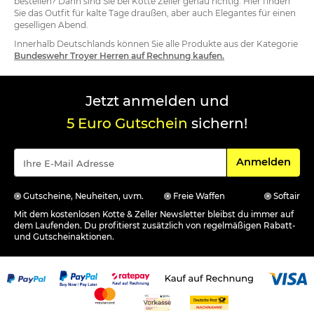
bestellen? Dann sind Sie bei Kotte Zeller genau richtig. Hier finden
Sie das Outfit für kalte Tage draußen, aber auch Elegantes für einen
geselligen Abend.
Innerhalb Deutschlands können Sie alle Produkte aus der Kategorie
Bundeswehr Troyer Herren auf Rechnung kaufen.
Jetzt anmelden und
5 Euro Gutschein
sichern!
Für den Newsle
Anmelden
Gutscheine, Neuheiten, uvm.
Freie Waffen
Softair
Mit dem kostenlosen Kotte & Zeller Newsletter bleibst du immer auf
dem Laufenden. Du profitierst zusätzlich von regelmäßigen Rabatt-
und Gutscheinaktionen.