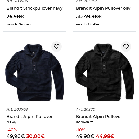
Art.
203705
Art.
203704
Brandit Strickpullover navy
Brandit Alpin Pullover oliv
26,98€
ab 49,98€
versch. Größen
versch. Größen
Art.
203703
Art.
203701
Brandit Alpin Pullover
Brandit Alpin Pullover
navy
schwarz
-
40
%
-
10
%
49,90€
30,00€
49,90€
44,98€