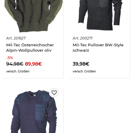
Art.
201627
Art.
200271
Mil-Tec Österreichischer
Mil-Tec Pullover BW-Style
Alpin-Wollpullover oliv
schwarz
-
5
%
94,98€
89,98€
39,98€
versch. Größen
versch. Größen