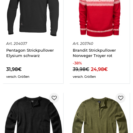
Art.
204037
Art.
203740
Pentagon Strickpullover
Brandit Strickpullover
Elysium schwarz
Norweger Troyer rot
-
38
%
31,98€
39,98€
24,98€
versch. Größen
versch. Größen