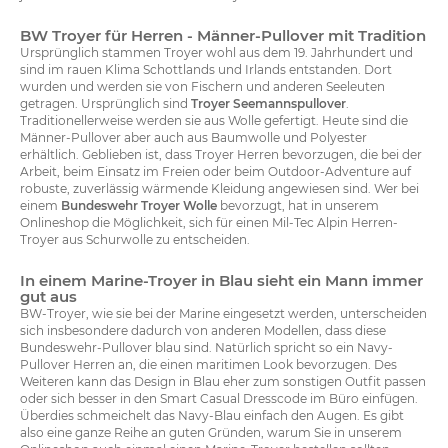
BW Troyer für Herren - Männer-Pullover mit Tradition
Ursprünglich stammen Troyer wohl aus dem 19. Jahrhundert und
sind im rauen Klima Schottlands und Irlands entstanden. Dort
wurden und werden sie von Fischern und anderen Seeleuten
getragen. Ursprünglich sind
Troyer Seemannspullover
.
Traditionellerweise werden sie aus Wolle gefertigt. Heute sind die
Männer-Pullover aber auch aus Baumwolle und Polyester
erhältlich. Geblieben ist, dass Troyer Herren bevorzugen, die bei der
Arbeit, beim Einsatz im Freien oder beim Outdoor-Adventure auf
robuste, zuverlässig wärmende Kleidung angewiesen sind. Wer bei
einem
Bundeswehr Troyer Wolle
bevorzugt, hat in unserem
Onlineshop die Möglichkeit, sich für einen Mil-Tec Alpin Herren-
Troyer aus Schurwolle zu entscheiden.
In einem Marine-Troyer in Blau sieht ein Mann immer
gut aus
BW-Troyer, wie sie bei der Marine eingesetzt werden, unterscheiden
sich insbesondere dadurch von anderen Modellen, dass diese
Bundeswehr-Pullover blau sind. Natürlich spricht so ein Navy-
Pullover Herren an, die einen maritimen Look bevorzugen. Des
Weiteren kann das Design in Blau eher zum sonstigen Outfit passen
oder sich besser in den Smart Casual Dresscode im Büro einfügen.
Überdies schmeichelt das Navy-Blau einfach den Augen. Es gibt
also eine ganze Reihe an guten Gründen, warum Sie in unserem