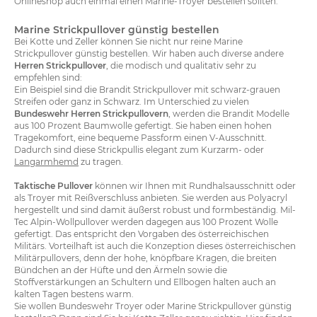
Onlineshop auch einmal einen Marine-Troyer bestellen sollten.
Marine Strickpullover günstig bestellen
Bei Kotte und Zeller können Sie nicht nur reine Marine
Strickpullover günstig bestellen. Wir haben auch diverse andere
Herren Strickpullover
, die modisch und qualitativ sehr zu
empfehlen sind:
Ein Beispiel sind die Brandit Strickpullover mit schwarz-grauen
Streifen oder ganz in Schwarz. Im Unterschied zu vielen
Bundeswehr Herren Strickpullovern
, werden die Brandit Modelle
aus 100 Prozent Baumwolle gefertigt. Sie haben einen hohen
Tragekomfort, eine bequeme Passform einen V-Ausschnitt.
Dadurch sind diese Strickpullis elegant zum Kurzarm- oder
Langarmhemd
zu tragen.
Taktische Pullover
können wir Ihnen mit Rundhalsausschnitt oder
als Troyer mit Reißverschluss anbieten. Sie werden aus Polyacryl
hergestellt und sind damit äußerst robust und formbeständig. Mil-
Tec Alpin-Wollpullover werden dagegen aus 100 Prozent Wolle
gefertigt. Das entspricht den Vorgaben des österreichischen
Militärs. Vorteilhaft ist auch die Konzeption dieses österreichischen
Militärpullovers, denn der hohe, knöpfbare Kragen, die breiten
Bündchen an der Hüfte und den Ärmeln sowie die
Stoffverstärkungen an Schultern und Ellbogen halten auch an
kalten Tagen bestens warm.
Sie wollen Bundeswehr Troyer oder Marine Strickpullover günstig