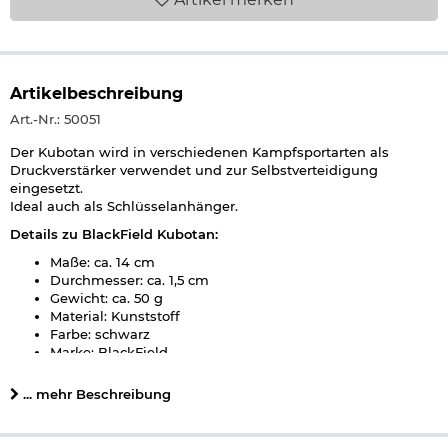
Artikelbeschreibung
Art.-Nr.: 50051
Der Kubotan wird in verschiedenen Kampfsportarten als
Druckverstärker verwendet und zur Selbstverteidigung
eingesetzt.
Ideal auch als Schlüsselanhänger.
Details zu BlackField Kubotan:
Maße: ca. 14 cm
Durchmesser: ca. 1,5 cm
Gewicht: ca. 50 g
Material: Kunststoff
Farbe: schwarz
Marke: BlackField
Achtung:
Setzen Sie unsere Geräte nur im Notfall und zur
... mehr Beschreibung
Notwehr ein!
Herstellerinformationen