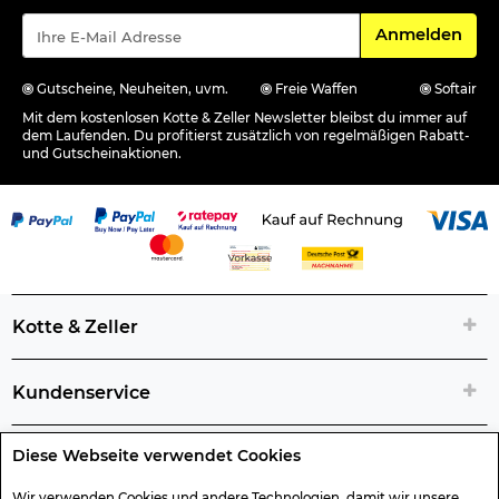
Für den Newsle
Anmelden
Gutscheine, Neuheiten, uvm.
Freie Waffen
Softair
Mit dem kostenlosen Kotte & Zeller Newsletter bleibst du immer auf
dem Laufenden. Du profitierst zusätzlich von regelmäßigen Rabatt-
und Gutscheinaktionen.
Kotte & Zeller
Kundenservice
Diese Webseite verwendet Cookies
Rechtliche Artikelinfos
Wir verwenden Cookies und andere Technologien, damit wir unsere