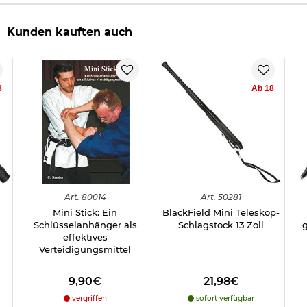
Kunden kauften auch
8
Ab 18
Art.
80014
Art.
50281
Mini Stick: Ein
BlackField Mini Teleskop-
Schlüsselanhänger als
Schlagstock 13 Zoll
g
effektives
Verteidigungsmittel
9,90€
21,98€
vergriffen
sofort verfügbar