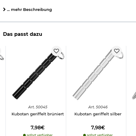
Achtung:
... mehr Beschreibung
Setzen Sie unsere Geräte nur im Notfall und zur
Notwehr ein!
Herstellerinformationen
Das passt dazu
Art.
50045
Art.
50046
Kubotan geriffelt brüniert
Kubotan geriffelt silber
7,98€
7,98€
sofort verfügbar
sofort verfügbar