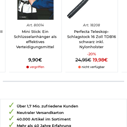
Art.
80014
Art.
18208
II
Mini Stick: Ein
Perfecta Teleskop-
Schlüsselanhänger als
Schlagstock 16 Zoll TDB16
effektives
schwarz inkl.
Verteidigungsmittel
Nylonholster
-
20
%
9,90€
24,95€
19,98€
vergriffen
nicht verfügbar
Über 1,7 Mio. zufriedene Kunden
Neutraler Versandkarton
40.000 Artikel im Sortiment
Mehr als 40 Jahre Erfahrung