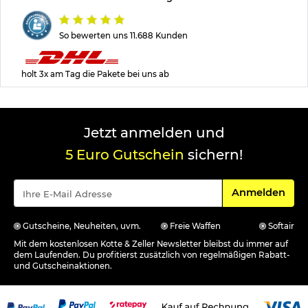
So bewerten uns 11.688 Kunden
holt 3x am Tag die Pakete bei uns ab
Jetzt anmelden und
5 Euro Gutschein
sichern!
Für den Newsle
Anmelden
Gutscheine, Neuheiten, uvm.
Freie Waffen
Softair
Mit dem kostenlosen Kotte & Zeller Newsletter bleibst du immer auf
dem Laufenden. Du profitierst zusätzlich von regelmäßigen Rabatt-
und Gutscheinaktionen.