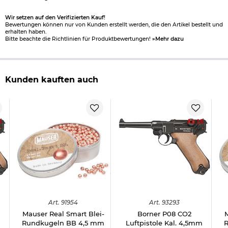
Bestimmte Messer dürfen nicht überall geführt werden,
deshalb beachten Sie bitte folgenden
Informationslink
über
Wir setzen auf den Verifizierten Kauf!
das:
Führen von Messern
§42a
Bewertungen können nur von Kunden erstellt werden, die den Artikel bestellt und
erhalten haben.
Bitte beachte die Richtlinien für Produktbewertungen!
»Mehr dazu
Wichtige waffenrechtliche Informationen: Artikel frei ab 18
Jahren - Dieser Artikel kann nur versendet werden, wenn Sie
uns einen
Altersnachweis
zusenden, sofern uns dieser noch
nicht vorliegt. (bitte den Link:
"Altersnachweis"
für genaue
Kunden kauften auch
Infos anklicken
Herstellerinformationen
8
Ab 18
Art.
91954
Art.
93293
Mauser Real Smart Blei-
Borner P08 CO2
M
m
Rundkugeln BB 4,5 mm
Luftpistole Kal. 4,5mm