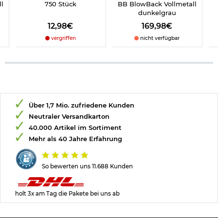
l
750 Stück
BB BlowBack Vollmetall
dunkelgrau
12,98€
169,98€
vergriffen
nicht verfügbar
Über 1,7 Mio. zufriedene Kunden
Neutraler Versandkarton
40.000 Artikel im Sortiment
Mehr als 40 Jahre Erfahrung
So bewerten uns 11.688 Kunden
holt 3x am Tag die Pakete bei uns ab