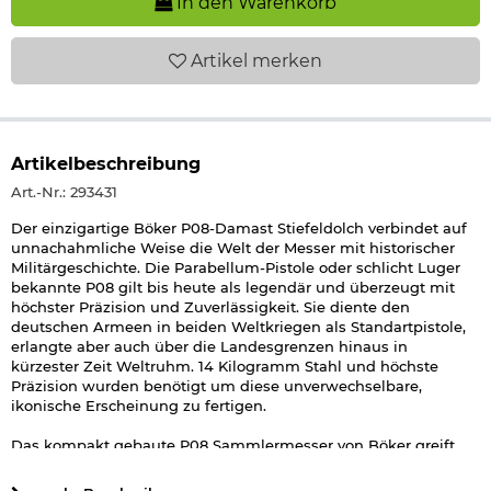
In den Warenkorb
Artikel
merken
Artikelbeschreibung
Art.-Nr.: 293431
Der einzigartige Böker P08-Damast Stiefeldolch verbindet auf
unnachahmliche Weise die Welt der Messer mit historischer
Militärgeschichte. Die Parabellum-Pistole oder schlicht Luger
bekannte P08 gilt bis heute als legendär und überzeugt mit
höchster Präzision und Zuverlässigkeit. Sie diente den
deutschen Armeen in beiden Weltkriegen als Standartpistole,
erlangte aber auch über die Landesgrenzen hinaus in
kürzester Zeit Weltruhm. 14 Kilogramm Stahl und höchste
Präzision wurden benötigt um diese unverwechselbare,
ikonische Erscheinung zu fertigen.
Das kompakt gebaute P08 Sammlermesser von Böker greift
verschiedene Designelemente der präzisen Pistole auf. Es ist
zudem mit einer einzigartigen Damast-Klinge aus dem