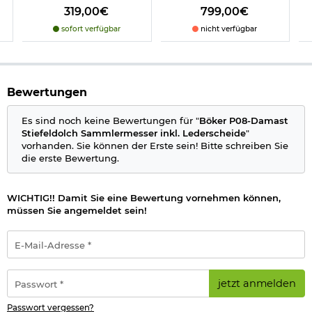
Zertifikat
319,00€
799,00€
Schwebedisplay
sofort verfügbar
nicht verfügbar
Lederscheide
Details zu Böker P08-Damast Stiefeldolch:
aus echtem Laufstahl einer P08 gefertigt
Seriennummer
Bewertungen
von Chat Nichols USA geschmiedet
58 HRC Rockwell härte
Es sind noch keine Bewertungen für "
Böker P08-Damast
Fulltang
Stiefeldolch Sammlermesser inkl. Lederscheide
"
von Hand gefertigt
vorhanden. Sie können der Erste sein! Bitte schreiben Sie
Klingenlänge: ca. 8,1 cm
die erste Bewertung.
Grifflänge: ca. 9,6 cm
Gesamtlänge: ca. 17,7 cm
Klingenstärke: ca. 3 mm
WICHTIG!! Damit Sie eine Bewertung vornehmen können,
Gewicht: ca. 110 g
müssen Sie angemeldet sein!
Material Klinge: 80 Lagen Damast rostfrei
Material Griff: Stahl/Palisanderholz
E-
Muster Klinge: Boomerang
Mail-
Farbe: silber/braun
Adresse
Marke: Böker Solingen/Deutschland
*
Passwort
Made in Germany
jetzt anmelden
*
Passwort vergessen?