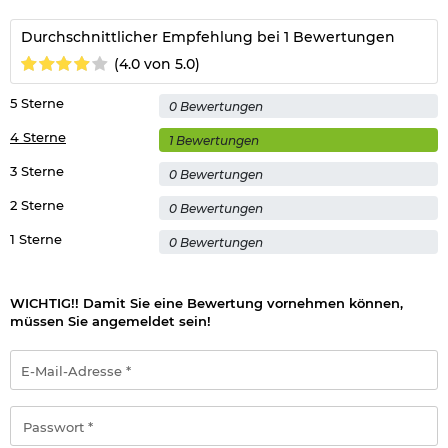
Durchschnittlicher Empfehlung bei 1 Bewertungen
(4.0 von 5.0)
5 Sterne
0 Bewertungen
4 Sterne
1 Bewertungen
3 Sterne
0 Bewertungen
2 Sterne
0 Bewertungen
1 Sterne
0 Bewertungen
WICHTIG!! Damit Sie eine Bewertung vornehmen können,
müssen Sie angemeldet sein!
E-
Mail-
Adresse
*
Passwort
*