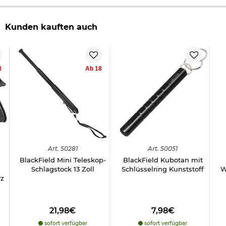
Kunden kauften auch
8
Ab 18
Art.
50281
Art.
50051
BlackField Mini Teleskop-
BlackField Kubotan mit
Schlagstock 13 Zoll
Schlüsselring Kunststoff
W
rz
21,98€
7,98€
sofort verfügbar
sofort verfügbar