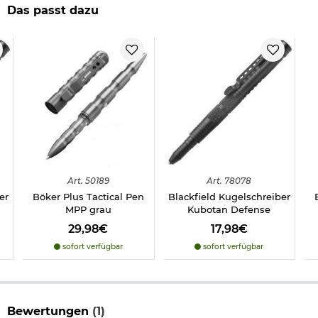
Das passt dazu
- Durchmesser: ca. 1,4 cm
- Hersteller: Böker Plus
Herstellerinformationen
Art.
50189
Art.
78078
er
Böker Plus Tactical Pen
Blackfield Kugelschreiber
MPP grau
Kubotan Defense
29,98€
17,98€
sofort verfügbar
sofort verfügbar
Bewertungen
(1)