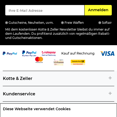
Für den Newsle
Anmelden
Gutscheine, Neuheiten, uvm.
Freie Waffen
Softair
Mit dem kostenlosen Kotte & Zeller Newsletter bleibst du immer auf
dem Laufenden. Du profitierst zusätzlich von regelmäßigen Rabatt-
und Gutscheinaktionen.
Kotte & Zeller
Kundenservice
Diese Webseite verwendet Cookies
Rechtliche Artikelinfos