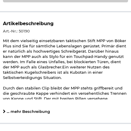
Artikelbeschreibung
Art.-Nr.: 50190
Mit dem vielseitig einsetzbaren taktischen Stift MPP von Böker
Plus sind Sie für sämtliche Lebenslagen gerüstet. Primär dient
er natürlich als hochwertiges Schreibgerät. Darüber hinaus
kann der MPP auch als Stylo für ein Touchpad-Handy genutzt
werden. Im Falle eines Unfalles, bei blockierten Türen, dient
der MPP auch als Glasbrecher.Ein weiterer Nutzen des
taktischen Kugelschreibers ist als Kubotan in einer
Selbstverteidigungs Situation.
Durch den stabilen Clip bleibt der MPP stehts griffbereit und
die geschraubte Kappe verhindert ein versehentliches Trennen
von Kappe und Stift. Der mit breiten Rillen versehene
Griffkörper ist aus leichtgewichtigem Aluminium und liegt
sehr angenehm in der Hand.
... mehr Beschreibung
Details zu Böker Plus
Tactical
Pen MPP schwarz:
- Gewicht: ca. 39 g
- Länge: ca. 15 cm