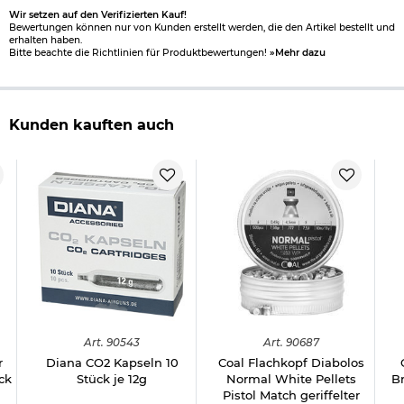
Wir setzen auf den Verifizierten Kauf!
Hinweis: Richtiger
Bewertungen können nur von Kunden erstellt werden, die den Artikel bestellt und
Umgang mit Druckluft-, Federdruckwaffen und CO2-Waffen
erhalten haben.
Bitte beachte die Richtlinien für Produktbewertungen!
»Mehr dazu
Herstellerinformationen
Kunden kauften auch
Verantwortliche Person für die EU
Art.
90543
Art.
90687
r
Diana CO2 Kapseln 10
Coal Flachkopf Diabolos
ck
Stück je 12g
Normal White Pellets
B
Pistol Match geriffelter