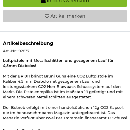
In den Warenkorb
Artikel
merken
Artikelbeschreibung
Art.-Nr.: 92837
Luftpistole mit Metallschlitten und gezogenem Lauf für
4,5mm Diabolos!
Mit der BR1911 bringt Bruni Guns eine CO2 Luftpistole im
Kaliber 4,5 mm Diabolo mit gezogenem Lauf und
leistungsstarkem CO2 Non-Blowback Schusssystem auf den
Markt. Die Pistolenreplika ist im Maßstab 1:1 gefertigt und mit
einem schweren Metallschlitten ausgestattet.
Der Betrieb erfolgt mit einer handelsüblichen 12g CO2-Kapsel,
die im herausnehmbaren Magazin untergebracht ist. Das
Magazin verfügt über zwei 6er Trommeln (insgesamt 12 Schuss)
- bitte verwenden Sie Flachkopfdiabolos, um eine einwandfreie
Funktion zu gewährleisten. Weitere Merkmale der BR1911 sind