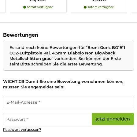
Leistung: max. 1,7 Joule
sofort verfügbar
sofort verfügbar
Lauf:
gezogener Lauf
Abzug:
Double-Action
Visierung: Kimme und Korn
Sicherung: links manuell
Material Schlitten: Metall
Bewertungen
Material Gehäuse: Kunststoff
Material Griffschalen: Kunststoff
Es sind noch keine Bewertungen für "
Bruni Guns BG1911
Individuelle Seriennummer
CO2-Luftpistole Kal. 4,5mm Diabolo Non Blowback
Länge: 21,5 cm
Metallschlitten grau
" vorhanden. Sie können der Erste
Gewicht: 818 g
sein! Bitte schreiben Sie die erste Bewertung.
Farbe: dunkelgrau/schwarz/braun
Marke: Bruni Guns
WICHTIG!! Damit Sie eine Bewertung vornehmen können,
Direkt mitbestellen: Zum Schießen benötigen Sie noch eine 12g
müssen Sie angemeldet sein!
CO2-Kapsel und Flachkopf-Diabolos im Kaliber 4,5 mm.
E-
Mail-
Adresse
Wichtige waffenrechtliche Informationen:
Artikel frei ab 18
*
Passwort
Jahren - Dieser Artikel kann nur versendet werden, wenn Sie
jetzt anmelden
*
uns einen
Altersnachweis
zusenden, sofern uns dieser noch
nicht vorliegt.
Passwort vergessen?
(bitte den Link:
"Altersnachweis"
für genaue Infos anklicken)