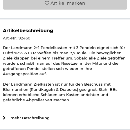
Artikel
merken
Artikelbeschreibung
Art.-Nr.: 92460
Der Landmann 2+1 Pendelkasten mit 3 Pendeln eignet sich für
Luftdruck- & CO2 Waffen bis max. 7,5 Joule. Die beweglichen
Ziele klappen bei einem Treffer um. Sobald alle Ziele getroffen
wurden, schießt man auf das Resetziel in der Mitte und die
getroffenen Pendel stellen sich wieder in ihre
Ausgangsposition auf.
Der Landmann Zielkasten ist nur für den Beschuss mit
Bleimunition (Rundkugeln & Diabolos) geeignet. Stahl BBs
können erhebliche Schäden am Kasten anrichten und
gefährliche Abpraller verursachen.
Details zu Landmann 2+1 Pendelkasten Wildschwein:
... mehr Beschreibung
4 Pendelziele (Wildschwein)
1 Resetting Target
Löcher für Wandmontage