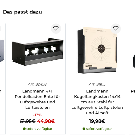
geeignet für: Luftdruck- & CO2 Waffen bis max. 7,5 Joule
Maße: ca. 29 x 22 x 20 cm
Das passt dazu
Gewicht: ca. 2770 g
Material: Metall
Farbe: schwarz
Marke: Landmann
Hinweis: Richtiger
Umgang mit Druckluft-, Federdruckwaffen und CO2-Waffen
Herstellerinformationen
Art.
92458
Art.
91105
n
Landmann 4+1
Landmann
P
m
Pendelkasten Ente für
Kugelfangkasten 14x14
Luftgewehre und
cm aus Stahl für
Luftpistolen
Luftgewehre Luftpistolen
und Airsoft
-
13
%
51,95€
44,98€
19,98€
sofort verfügbar
sofort verfügbar