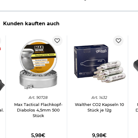
Kunden kauften auch
8
Art.
90728
Art.
1432
Max Tactical Flachkopf-
Walther CO2 Kapseln 10
l.
Diabolos 4,5mm 500
Stück je 12g
D
Stück
5,98€
9,98€