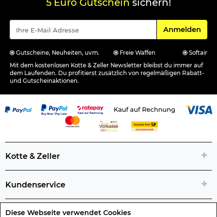
5 Euro Gutschein
sichern!
Für den Newsle
Anmelden
Gutscheine, Neuheiten, uvm.
Freie Waffen
Softair
Mit dem kostenlosen Kotte & Zeller Newsletter bleibst du immer auf
dem Laufenden. Du profitierst zusätzlich von regelmäßigen Rabatt-
und Gutscheinaktionen.
Kotte & Zeller
Kundenservice
Diese Webseite verwendet Cookies
Rechtliche Artikelinfos