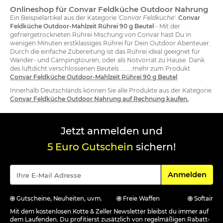
Onlineshop für Convar Feldküche Outdoor Nahrung
Ein Beispielartikel aus der Kategorie '
Convar Feldküche
':
Convar
Feldküche Outdoor-Mahlzeit Rührei 90 g Beutel
- Mit der
gefriergetrockneten Rührei Mischung von Convar hast Du in
wenigen Minuten erstklassiges Rührei für Dein Outdoor Abenteuer.
Durch die einfache Zubereitung ist das Rührei ideal geeignet für
Wander- und Campingtouren, oder als Notvorrat zu Hause. Dank
des luftdicht verschlossenen Beutels ........mehr zum Produkt
Convar Feldküche Outdoor-Mahlzeit Rührei 90 g Beutel
Innerhalb Deutschlands können Sie alle Produkte aus der Kategorie
Convar Feldküche Outdoor Nahrung auf Rechnung kaufen.
Jetzt anmelden und
5 Euro Gutschein
sichern!
Für den Newsle
Anmelden
Gutscheine, Neuheiten, uvm.
Freie Waffen
Softair
Mit dem kostenlosen Kotte & Zeller Newsletter bleibst du immer auf
dem Laufenden. Du profitierst zusätzlich von regelmäßigen Rabatt-