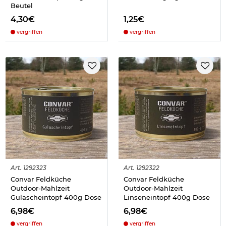
Beutel
4,30€
1,25€
vergriffen
vergriffen
Art.
1292323
Art.
1292322
Convar Feldküche
Convar Feldküche
Outdoor-Mahlzeit
Outdoor-Mahlzeit
Gulascheintopf 400g Dose
Linseneintopf 400g Dose
6,98€
6,98€
vergriffen
vergriffen