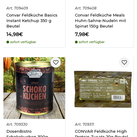
Art.
709409
Art.
709408
Convar Feldküche Basics
Convar Feldküche Meals
Instant Ketchup 350 g
Huhn-Sahne-Nudeln mit
Beutel
Spinat 150g Beutel
14,98€
7,98€
sofort verfügbar
sofort verfügbar
Art.
709330
Art.
709311
DosenBistro
CONVAR Feldküche High
Schokokuchen 300g
Protein Zusatz 20g Beutel