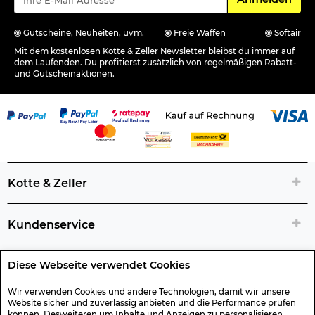
Gutscheine, Neuheiten, uvm.
Freie Waffen
Softair
Mit dem kostenlosen Kotte & Zeller Newsletter bleibst du immer auf
dem Laufenden. Du profitierst zusätzlich von regelmäßigen Rabatt-
und Gutscheinaktionen.
Kotte & Zeller
Kundenservice
Diese Webseite verwendet Cookies
Rechtliche Artikelinfos
Wir verwenden Cookies und andere Technologien, damit wir unsere
Website sicher und zuverlässig anbieten und die Performance prüfen
Geschenk-Gutscheine
können. Desweiteren um Inhalte und Anzeigen zu personalisieren,