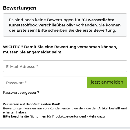
Maße: 35 x 15 x 15 cm
Bewertungen
Marke: Commando Industries
Hersteller: Commando Industries
Es sind noch keine Bewertungen für "
CI wasserdichte
Kunststoffbox, verschließbar oliv
" vorhanden. Sie können
Herstellerinformationen
der Erste sein! Bitte schreiben Sie die erste Bewertung.
WICHTIG!! Damit Sie eine Bewertung vornehmen können,
müssen Sie angemeldet sein!
E-
Mail-
Adresse
*
Passwort
jetzt anmelden
*
Passwort vergessen?
Wir setzen auf den Verifizierten Kauf!
Bewertungen können nur von Kunden erstellt werden, die den Artikel bestellt und
erhalten haben.
Bitte beachte die Richtlinien für Produktbewertungen!
»Mehr dazu