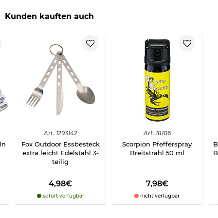
Kunden kauften auch
Art.
1293142
Art.
18106
ln
Fox Outdoor Essbesteck
Scorpion Pfefferspray
B
extra leicht Edelstahl 3-
Breitstrahl 50 ml
B
teilig
4,98€
7,98€
sofort verfügbar
nicht verfügbar