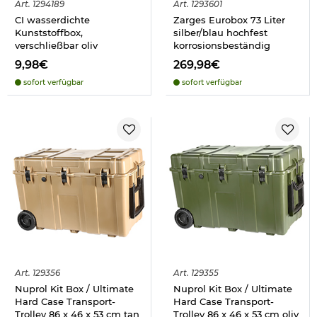
Art.
1294189
Art.
1293601
CI wasserdichte
Zarges Eurobox 73 Liter
Kunststoffbox,
silber/blau hochfest
verschließbar oliv
korrosionsbeständig
9,98€
269,98€
sofort verfügbar
sofort verfügbar
Art.
129356
Art.
129355
Nuprol Kit Box / Ultimate
Nuprol Kit Box / Ultimate
Hard Case Transport-
Hard Case Transport-
Trolley 86 x 46 x 53 cm tan
Trolley 86 x 46 x 53 cm oliv