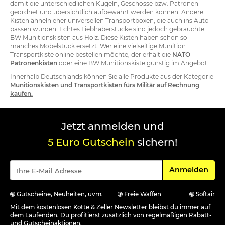
damit die unterschiedlichen Kugeln, Geschosse bzw. Patronen
geordnet und übersichtlich aufbewahrt werden können. Andere
Kisten ähneln eher universellen Transportboxen, die auch ins Auto
passen würden. Echtes Liebhaberstücke sind jedoch gebrauchte
BW Munitionskisten aus Holz. Diese Kisten haben schon so
manches Möbelstück ersetzt. Wer eine vielseitige Munition
Transportkiste online bestellen möchte, der erhält die
NATO
Patronenkisten
oder eine BW Munitionskiste günstig im Angebot.
Innerhalb Deutschlands können Sie alle Produkte aus der Kategorie
Munitionskisten und Transportkisten fürs Militär auf Rechnung
kaufen.
Jetzt anmelden und
5 Euro Gutschein
sichern!
Für den Newsle
Anmelden
Gutscheine, Neuheiten, uvm.
Freie Waffen
Softair
Mit dem kostenlosen Kotte & Zeller Newsletter bleibst du immer auf
dem Laufenden. Du profitierst zusätzlich von regelmäßigen Rabatt-
und Gutscheinaktionen.