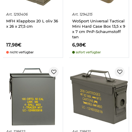
Art.
1293406
Art.
1294215
MFH Klappbox 20 L oliv 36
WoSport Universal Tactical
x 26 x 27,5 cm
Mini Hard Case Box 13,5 x 9
x 7 cm PnP-Schaumstoff
tan
17,98€
6,98€
nicht verfügbar
sofort verfügbar
Art.
128622
Art.
128621