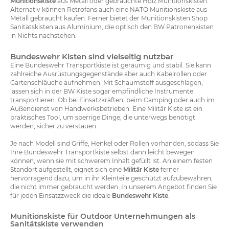
Munitionskiste
aus Metall oder gebrauchte Holz Munitionskisten.
Alternativ können Retrofans auch eine NATO Munitionskiste aus
Metall gebraucht kaufen. Ferner bietet der Munitionskisten Shop
Sanitätskisten aus Aluminium, die optisch den BW Patronenkisten
in Nichts nachstehen.
Bundeswehr Kisten sind vielseitig nutzbar
Eine Bundeswehr Transportkiste ist geräumig und stabil. Sie kann
zahlreiche Ausrüstungsgegenstände aber auch Kabelrollen oder
Gartenschläuche aufnehmen. Mit Schaumstoff ausgeschlagen,
lassen sich in der BW Kiste sogar empfindliche Instrumente
transportieren. Ob bei Einsatzkräften, beim Camping oder auch im
Außendienst von Handwerksbetrieben: Eine Militär Kiste ist ein
praktisches Tool, um sperrige Dinge, die unterwegs benötigt
werden, sicher zu verstauen.
Je nach Modell sind Griffe, Henkel oder Rollen vorhanden, sodass Sie
Ihre Bundeswehr Transportkiste selbst dann leicht bewegen
können, wenn sie mit schwerem Inhalt gefüllt ist. An einem festen
Standort aufgestellt, eignet sich eine
Militär Kiste
ferner
hervorragend dazu, um in ihr Kleinteile geschützt aufzubewahren,
die nicht immer gebraucht werden. In unserem Angebot finden Sie
für jeden Einsatzzweck die ideale
Bundeswehr Kiste
.
Munitionskiste für Outdoor Unternehmungen als
Sanitätskiste verwenden