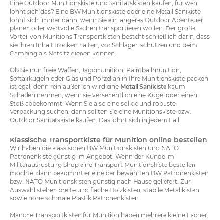
Eine Outdoor Munitionskiste und Sanitätskisten kaufen, für wen
lohnt sich das? Eine BW Munitionskiste oder eine Metall Sanikiste
lohnt sich immer dann, wenn Sie ein längeres Outdoor Abenteuer
planen oder wertvolle Sachen transportieren wollen. Der große
Vorteil von Munitions Transportkisten besteht schließlich darin, dass
sie ihren Inhalt trocken halten, vor Schlägen schützen und beim
Camping als Notsitz dienen können.
Ob Sie nun freie Waffen, Jagdmunition, Paintballmunition,
Softairkugeln oder Glas und Porzellan in Ihre Munitionskiste packen
ist egal, denn rein äußerlich wird eine
Metall Sanikiste
kaum
Schaden nehmen, wenn sie versehentlich eine Kugel oder einen
Stoß abbekommt. Wenn Sie also eine solide und robuste
Verpackung suchen, dann sollten Sie eine Munitionskiste bzw.
Outdoor Sanitätskiste kaufen. Das lohnt sich in jedem Fall.
Klassische Transportkiste für Munition online bestellen
Wir haben die klassischen BW Munitionskisten und NATO
Patronenkiste günstig im Angebot. Wenn der Kunde im
Militärausrüstung Shop eine Transport Munitionskiste bestellen
möchte, dann bekommt er eine der bewährten BW Patronenkisten
bzw. NATO Munitionskisten günstig nach Hause geliefert. Zur
Auswahl stehen breite und flache Holzkisten, stabile Metallkisten
sowie hohe schmale Plastik Patronenkisten.
Manche Transportkisten für Munition haben mehrere kleine Fächer,